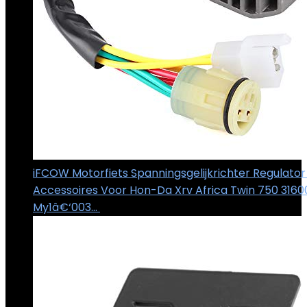
iFCOW Motorfiets Spanningsgelijkrichter Regulato
Accessoires Voor Hon-Da Xrv Africa Twin 750 3160
My1â€‘003…
€
32.11