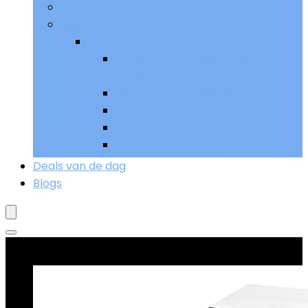
Remmen
Meer
Meer
Sturen, bedieningen and
handgrepen
Uitlaat and uitlaatsystemen
Verlichting
Voetpedalen
Wielen and banden
Deals van de dag
Blogs
Goed verkopend