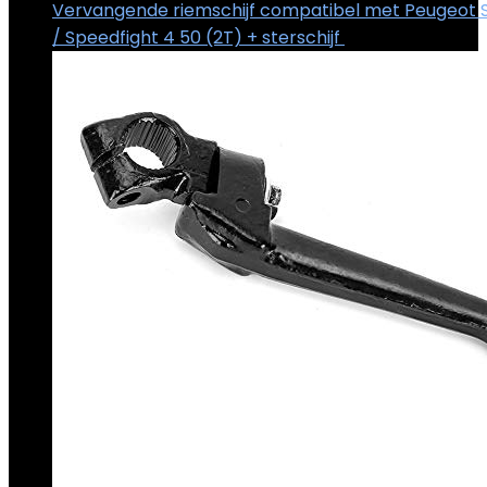
Vervangende riemschijf compatibel met Peugeot S
/ Speedfight 4 50 (2T) + sterschijf
€
16.84