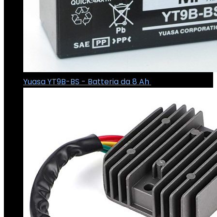
Yuasa YT9B-BS - Batteria da 8 Ah
€
105.00