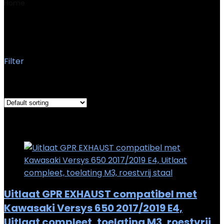
Home
Product Manufacturer
GPR ITALIA SRL
GPR ITALIA SRL
Filter
Showing the single result
Added to wishlist
Removed from wishlist
0
Add to compare
Uitlaat GPR EXHAUST compatibel met
Kawasaki Versys 650 2017/2019 E4,
Uitlaat compleet, toelating M3, roestvrij