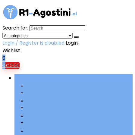
Search for:
Login / Register is disabled
Login
Wishlist
0
0
€
0.00
Bladeren door rubrieken
Aandrijving and versnellingen
Accessoires
Beschermende kleding
Brandstoftoevoer
Elektriciteit and accu’s
Filters
Ophanging