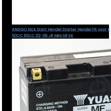
ANGGO Kick Start Hendel Starter Hendel Fit voor 
50CC 65CC 02-08 JR Mini SR SX
€
23.88