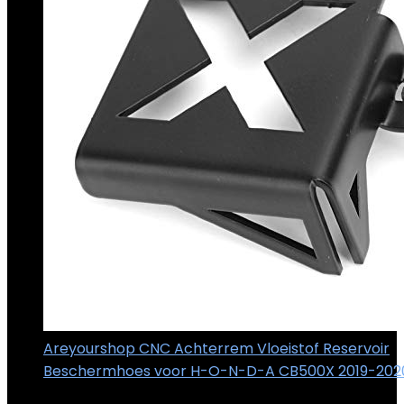
Areyourshop CNC Achterrem Vloeistof Reservoir
Beschermhoes voor H-O-N-D-A CB500X 2019-202