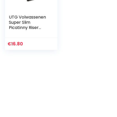
UTG Volwassenen
Super Slim
Picatinny Riser
Mount 1 “High, 3
sleuven MT-RSX1S
montageverhoging,
€
16.80
zwart, één maat