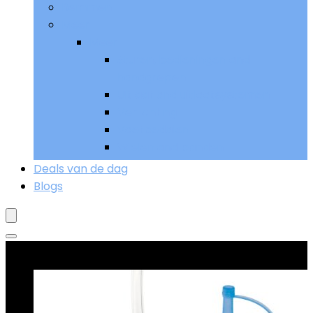
Remmen
Meer
Meer
Sturen, bedieningen and
handgrepen
Uitlaat and uitlaatsystemen
Verlichting
Voetpedalen
Wielen and banden
Deals van de dag
Blogs
Goed verkopend