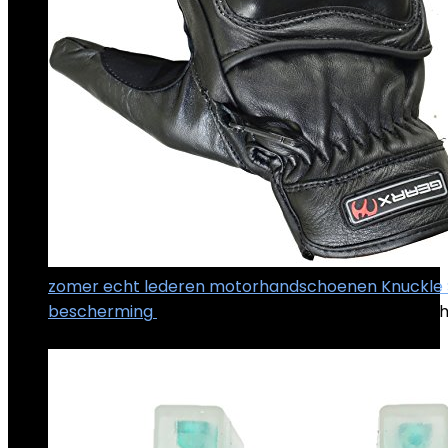
zomer echt lederen motorhandschoenen Knuckle 
bescherming
€
14.22
–
€
14.87
Price range: €14.22 t
€14.87