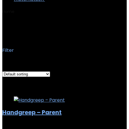
Home
Product Afmetingen pakket
19.2 x 15 x 4 cm; 260
gram
19.2 x 15 x 4 cm; 260 gram
Filter
Showing the single result
Added to wishlist
Removed from wishlist
0
Add to compare
Handgreep – Parent
Added to wishlist
Removed from wishlist
0