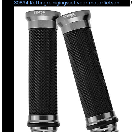
30834 Kettingreinigingsset voor motorfietsen
€
32.