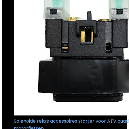
Solenoide relais accessoires starter voor ATV quad
motorfietsen
€
13.99