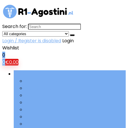
Search for:
Login / Register is disabled
Login
Wishlist
0
0
€
0.00
Bladeren door rubrieken
Aandrijving and versnellingen
Accessoires
Beschermende kleding
Brandstoftoevoer
Elektriciteit and accu’s
Filters
Ophanging