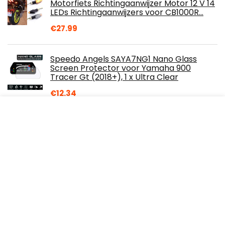
Motorfiets Richtingaanwijzer Motor 12 V 14
LEDs Richtingaanwijzers voor CB1000R…
€
27.99
Speedo Angels SAYA7NG1 Nano Glass
Screen Protector voor Yamaha 900
Tracer Gt (2018+), 1 x Ultra Clear
€
12.34
Voor Kawasaki Yzf R3 R25 ER6N NINJA250
300 Voor Honda HORNET 250 600 900 CNC
Motorfiets Aluminium Blok Handvatten
Bar…
€
25.65
6 stuks Zomer UV-bescherming
Gezichtskleding Halsbeenkap Sjaal
Zonnebrandcrème Ademend Bandana