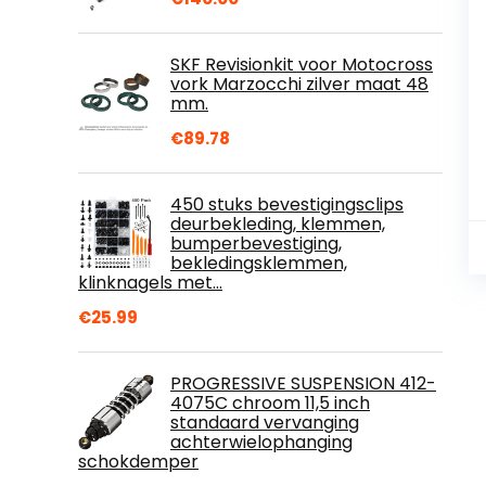
SKF Revisionkit voor Motocross
vork Marzocchi zilver maat 48
mm.
€
89.78
450 stuks bevestigingsclips
deurbekleding, klemmen,
bumperbevestiging,
bekledingsklemmen,
klinknagels met…
€
25.99
PROGRESSIVE SUSPENSION 412-
4075C chroom 11,5 inch
standaard vervanging
achterwielophanging
schokdemper