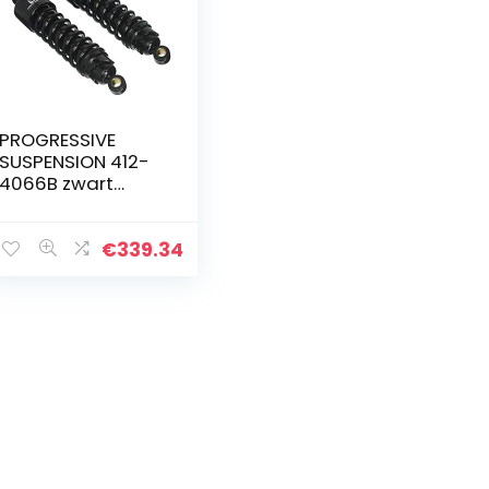
PROGRESSIVE
SUSPENSION 412-
4066B zwart
geanodiseerd
oppervlak 29,2 cm
Heavy Duty Low
€
339.34
Buck Factory
vervanging…