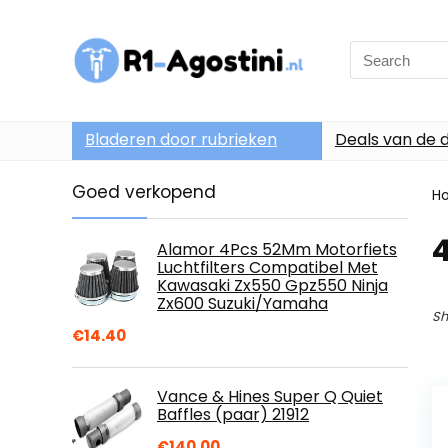
Search
for:
Bladeren door rubrieken
Deals van de 
Goed verkopend
H
4
Alamor 4Pcs 52Mm Motorfiets
Luchtfilters Compatibel Met
Kawasaki Zx550 Gpz550 Ninja
Zx600 Suzuki/Yamaha
Sh
€
14.40
Vance & Hines Super Q Quiet
Baffles (paar) 21912
€
140.00