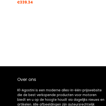
€
339.34
Over ons
R1-Agostini is een moderne alles-in-één-prijswebsite
die de best verkopende producten voor motoren
biedt en u op de hoogte houdt via dagelijks nieuws en
artikelen. Alle afbeeldingen zijn auteursrechtelijk