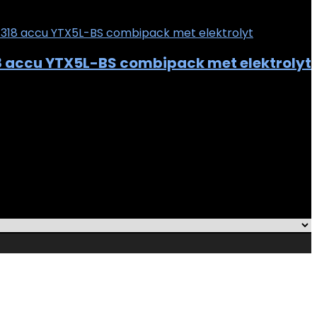
e
 accu YTX5L-BS combipack met elektrolyt
t
Removed from wishlist
0
e