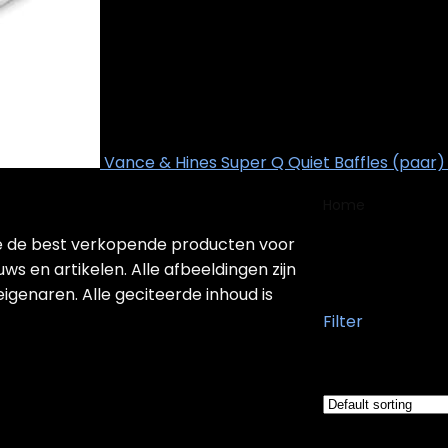
Vance & Hines Super Q Quiet Baffles (paar) 
Home
Product
die de best verkopende producten voor
3000 Ku
ws en artikelen. Alle afbeeldingen zijn
igenaren. Alle geciteerde inhoud is
Filter
Showing the sing
Added to wishlis