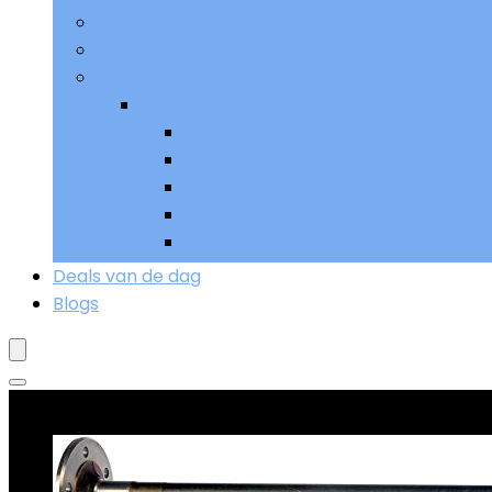
Ophanging
Remmen
Meer
Meer
Sturen, bedieningen and handgrep
Uitlaat and uitlaatsystemen
Verlichting
Voetpedalen
Wielen and banden
Deals van de dag
Blogs
Goed verkopend