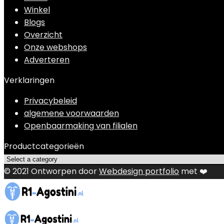
Winkel
Blogs
Overzicht
Onze webshops
Adverteren
Verklaringen
Privacybeleid
algemene voorwaarden
Openbaarmaking van filialen
Productcategorieën
© 2021 Ontworpen door
Webdesign portfolio
met ❤️