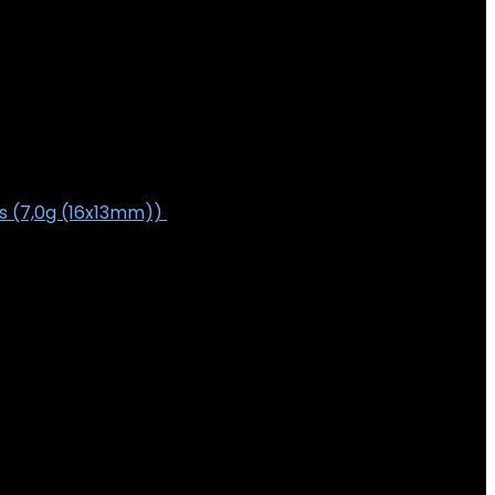
ks (7,0g (16x13mm))
€
5.40