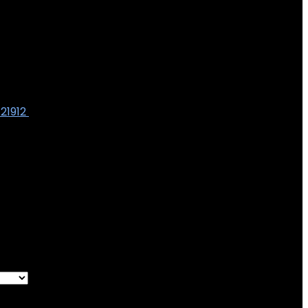
21912
€
140.00
 Volume
3000 Kubieke centimeters
bieke centimeters
le result
t
Removed from wishlist
0