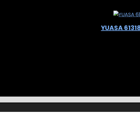
Add to compar
YUASA 61318
Added to wishlis
Add to compar
€
52.25