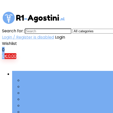
Search for:
Login / Register is disabled
Login
Wishlist
0
0
€
0.00
Bladeren door rubrieken
Aandrijving and versnellingen
Accessoires
Beschermende kleding
Brandstoftoevoer
Elektriciteit and accu’s
Filters