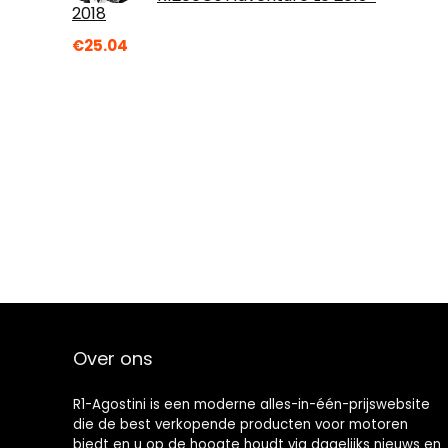
2018
€
25.04
Over ons
R1-Agostini is een moderne alles-in-één-prijswebsite
die de best verkopende producten voor motoren
biedt en u op de hoogte houdt via dagelijks nieuws en