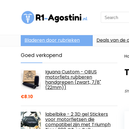
Search
for:
Bladeren door rubrieken
Deals van de 
Goed verkopend
H
T
Iguana Custom - OBUS
motorfiets rubberen
handgrepen (zwart, 7/8"
(22mm))
Sh
€
8.10
labelbike - 2 3D gel Stickers
voor motorfietsen die
compatibel zijn met Triumph