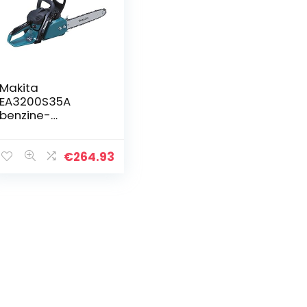
Makita
EA3200S35A
benzine-
kettingzaag 35
cm, 1,35 kW
€
264.93