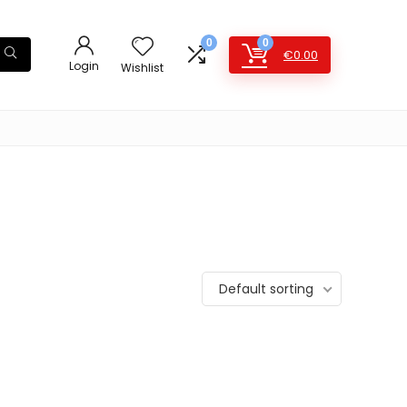
0
0
€
0.00
Login
Wishlist
Default sorting