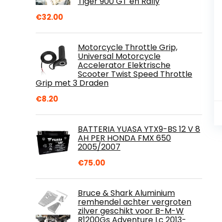
Tiger 900 GT en Rally
€
32.00
Motorcycle Throttle Grip,
Universal Motorcycle
Accelerator Elektrische
Scooter Twist Speed ​​Throttle
Grip met 3 Draden
€
8.20
BATTERIA YUASA YTX9-BS 12 V 8
AH PER HONDA FMX 650
2005/2007
€
75.00
Bruce & Shark Aluminium
remhendel achter vergroten
zilver geschikt voor B-M-W
R1200Gs Adventure Lc 2013-