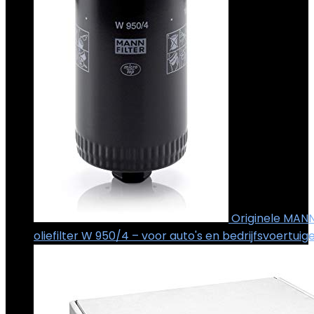
Originele MAN
oliefilter W 950/4 – voor auto's en bedrijfsvoertuig