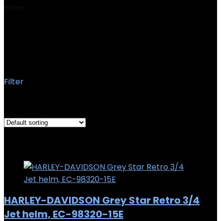
Home
Product Seizoen
Artikel het hele jaar leverbaar
Artikel het hele jaar
leverbaar
Filter
Showing all 2 results
Added to wishlist
Removed from wishlist
0
Add to compare
HARLEY-DAVIDSON Grey Star Retro 3/4
Jet helm, EC-98320-15E