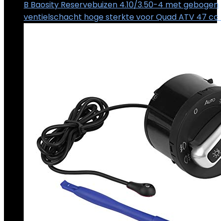
B Baosity Reservebuizen 4.10/3.50-4 met gebogen
ventielschacht hoge sterkte voor Quad ATV 47 cc