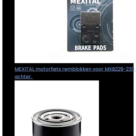
MEXITAL motorfiets remblokken voor MXB229-231-
achter.
€
24.99