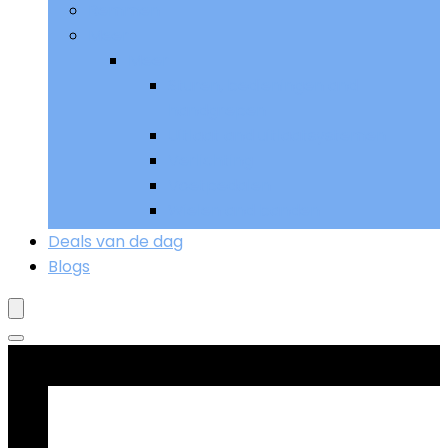
Remmen
Meer
Meer
Sturen, bedieningen and
handgrepen
Uitlaat and uitlaatsystemen
Verlichting
Voetpedalen
Wielen and banden
Deals van de dag
Blogs
Goed verkopend