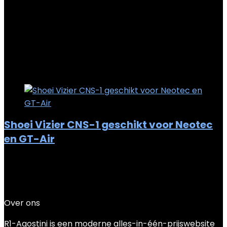
Added to wishlist
Removed from wishlist
0
Add to compare
€
155.00
Added to wishlist
Removed from wishlist
0
Add to compare
Shoei Vizier CNS-1 geschikt voor Neotec
en GT-Air
Added to wishlist
Removed from wishlist
0
Add to compare
€
59.95
Over ons
R1-Agostini is een moderne alles-in-één-prijswebsite