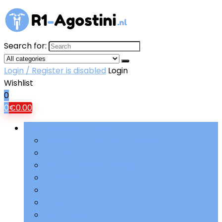
Search for:
Login / Register is disabled
Login
Wishlist
0
0
€
0.00
Bladeren door rubrieken
Aandrijving and versnellingen
Accessoires
Beschermende kleding
Brandstoftoevoer
Elektriciteit and accu’s
Filters
Ophanging