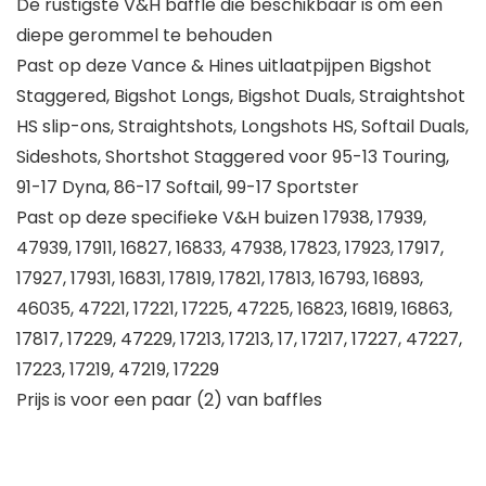
De rustigste V&H baffle die beschikbaar is om een
diepe gerommel te behouden
Past op deze Vance & Hines uitlaatpijpen Bigshot
Staggered, Bigshot Longs, Bigshot Duals, Straightshot
HS slip-ons, Straightshots, Longshots HS, Softail Duals,
Sideshots, Shortshot Staggered voor 95-13 Touring,
91-17 Dyna, 86-17 Softail, 99-17 Sportster
Past op deze specifieke V&H buizen 17938, 17939,
47939, 17911, 16827, 16833, 47938, 17823, 17923, 17917,
17927, 17931, 16831, 17819, 17821, 17813, 16793, 16893,
46035, 47221, 17221, 17225, 47225, 16823, 16819, 16863,
17817, 17229, 47229, 17213, 17213, 17, 17217, 17227, 47227,
17223, 17219, 47219, 17229
Prijs is voor een paar (2) van baffles