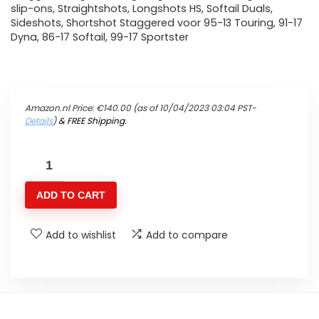
slip-ons, Straightshots, Longshots HS, Softail Duals,
Sideshots, Shortshot Staggered voor 95-13 Touring, 91-17
Dyna, 86-17 Softail, 99-17 Sportster
Amazon.nl Price:
€
140.00
(as of 10/04/2023 03:04 PST-
Details
)
&
FREE Shipping
.
Vance
&
ADD TO CART
Hines
Super
Add to wishlist
Add to compare
Q
Quiet
Baffles
(paar)
21912