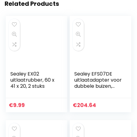
Related Products
quantity
Sealey EX02
Sealey EFS07DE
uitlaatrubber, 60 x
uitlaatadapter voor
41 x 20, 2 stuks
dubbele buizen,
rood
€
9.99
€
204.64