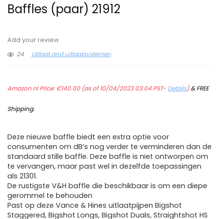
Baffles (paar) 21912
Add your review
24
Uitlaat and uitlaatsystemen
Amazon.nl Price:
€
140.00
(as of 10/04/2023 03:04 PST-
Details
)
&
FREE
Shipping
.
Deze nieuwe baffle biedt een extra optie voor
consumenten om dB’s nog verder te verminderen dan de
standaard stille baffle. Deze baffle is niet ontworpen om
te vervangen, maar past wel in dezelfde toepassingen
als 21301.
De rustigste V&H baffle die beschikbaar is om een diepe
gerommel te behouden
Past op deze Vance & Hines uitlaatpijpen Bigshot
Staggered, Bigshot Longs, Bigshot Duals, Straightshot HS