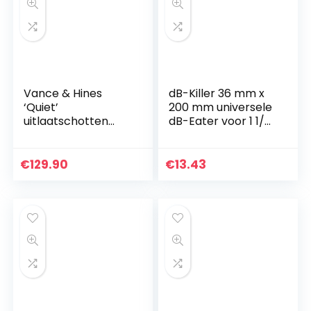
Vance & Hines
dB-Killer 36 mm x
‘Quiet’
200 mm universele
uitlaatschotten
dB-Eater voor 1 1/2
(paar) voor V&H 3″
inch spruitstuk
Twin Slash/Fishtail
uitlaat
Slip-Ons
€
129.90
€
13.43