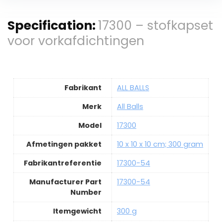
Specification:
17300 – stofkapset
voor vorkafdichtingen
Fabrikant
ALL BALLS
Merk
All Balls
Model
17300
Afmetingen pakket
10 x 10 x 10 cm; 300 gram
Fabrikantreferentie
17300-54
Manufacturer Part
17300-54
Number
Itemgewicht
300 g