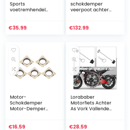
Sports
schokdemper
voetremhendel
veerpoot achter
verlenging achter
schokdempen
voor 790
luchtvering – zwart
Adventure R S 2019
€
35.99
€
132.99
2020 oranje +
oranje
Motor-
Lorababer
Schokdemper
Motorfiets Achter
Motor-Demper
As Vork Vallende
Motor-
Pad Geschikt voor
Trillingsdemper 5-
Honda CB1000R
Delig （Willekeurige
2018 2019 2020 2021
€
16.59
€
28.59