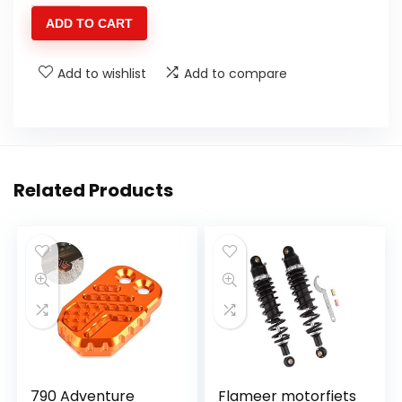
-
ADD TO CART
stofkapset
voor
Add to wishlist
Add to compare
vorkafdichtingen
quantity
Related Products
790 Adventure
Flameer motorfiets