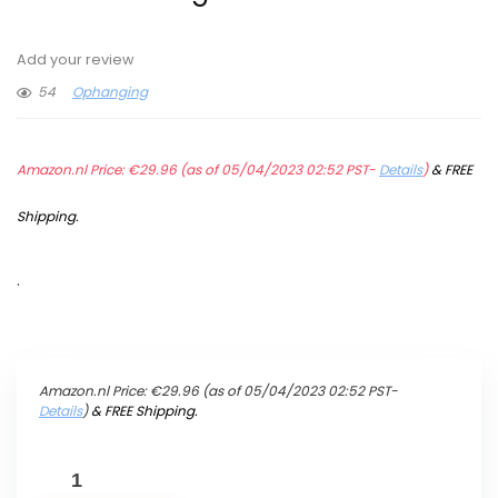
Add your review
54
Ophanging
Amazon.nl Price:
€
29.96
(as of 05/04/2023 02:52 PST-
Details
)
&
FREE
Shipping
.
.
Amazon.nl Price:
€
29.96
(as of 05/04/2023 02:52 PST-
Details
)
&
FREE Shipping
.
17300