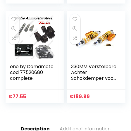
Stijl）
Wiel
Schuifregelaar…
one by Camamoto
330MM Verstelbare
cod 77520680
Achter
complete
Schokdemper voor
schokdemper riser
Hon-da CB400 Ya-
kit met staander
ma-ha XTR400 Ka-
compatibel met
wa-sa-ki ZRX
€
77.55
€
189.99
yamaha xp t-max
500 jaar 2001…
Description
Additional information