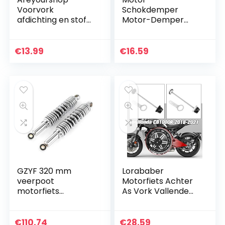
Voorvork
Schokdemper
afdichting en stof
Motor-Demper
Kit voor Yamaha
Motor-
SR400 XT250 YP
Trillingsdemper 5-
XVS 125 250
Delig （Willekeurige
€
13.99
€
16.59
DragStar XMAX 92-
Stijl）
18
GZYF 320 mm
Lorababer
veerpoot
Motorfiets Achter
motorfiets
As Vork Vallende
schokdemper
Pad Geschikt voor
achterwielophangi
Honda CB1000R
ng voor GS125
2018 2019 2020 2021
€
110.74
€
28.59