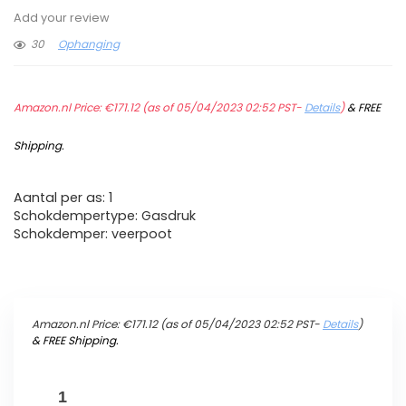
Add your review
30
Ophanging
Amazon.nl Price:
€
171.12
(as of 05/04/2023 02:52 PST-
Details
)
&
FREE
Shipping
.
Aantal per as: 1
Schokdempertype: Gasdruk
Schokdemper: veerpoot
Amazon.nl Price:
€
171.12
(as of 05/04/2023 02:52 PST-
Details
)
&
FREE Shipping
.
TRW