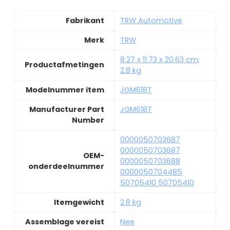
Fabrikant
TRW Automotive
Merk
TRW
8.27 x 11.73 x 20.63 cm;
Productafmetingen
2.8 kg
Modelnummer item
JGM618T
Manufacturer Part
JGM618T
Number
0000050703687
0000050703687
OEM-
0000050703688
onderdeelnummer
0000050704485
50705410 50705410
Itemgewicht
2.8 kg
Assemblage vereist
Nee