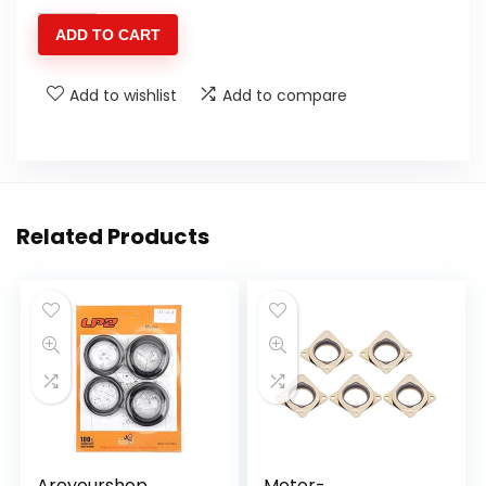
jgm618t
ADD TO CART
Spel
Schokdemper
Add to wishlist
Add to compare
-
quantity
Related Products
Areyourshop
Motor-