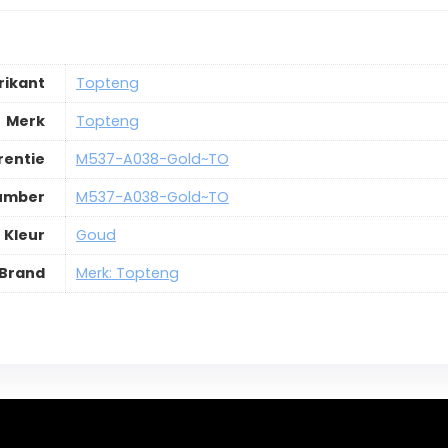
rikant
Topteng
Merk
Topteng
rentie
M537-A038-Gold~TO
Number
M537-A038-Gold~TO
Kleur
Goud
Brand
Merk: Topteng