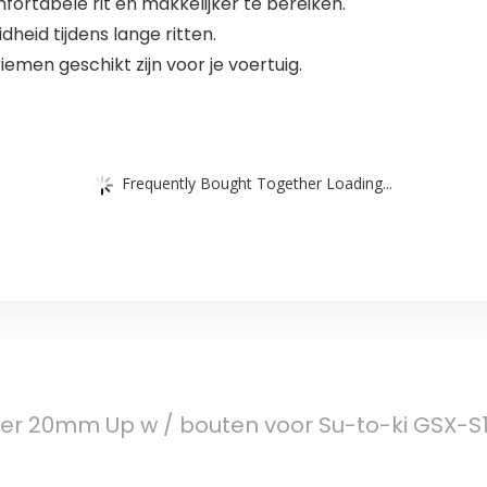
rtabele rit en makkelijker te bereiken.
heid tijdens lange ritten.
men geschikt zijn voor je voertuig.
Frequently Bought Together Loading...
ser 20mm Up w / bouten voor Su-to-ki GSX-S