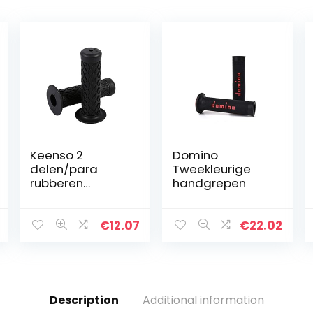
Keenso 2
Domino
delen/para
Tweekleurige
rubberen
handgrepen
stuurgrepen
voor motorfiets,
7/8 inch, 22 mm,
€
12.07
€
22.02
universele
stuurgrepen,
antislip,
rubberen…
Description
Additional information