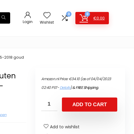
0
0
€
0.00
Login
Wishlist
15-2018 goud
outen
Amazon.nl Price:
€
34.10
(as of 04/04/2023
-
02:40 PST-
Details
)
&
FREE Shipping
.
ADD TO CART
epen
Add to wishlist