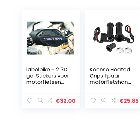
labelbike – 2 3D
Keenso Heated
gel Stickers voor
Grips 1 paar
motorfietsen
motorfietshand
die compatibel
grepen 22 mm
zijn met Triumph
7/8 inch
Tiger 900 GT en
greepverwarmin
€
32.00
€
25.85
Rally
g motorfiets
handgrepen
stuurverwarmer
met…