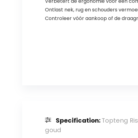
Verbetert de ergonomie voor een comfo
Ontlast nek, rug en schouders vermoeid
Controleer vóór aankoop of de draagrie
Specification:
Topteng Ri
goud