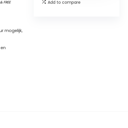
Add to compare
)
&
FREE
r mogelijk,
 en