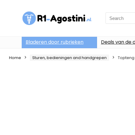
Search
for:
Bladeren door rubrieken
Deals van de 
Home
Sturen, bedieningen and handgrepen
Topteng 