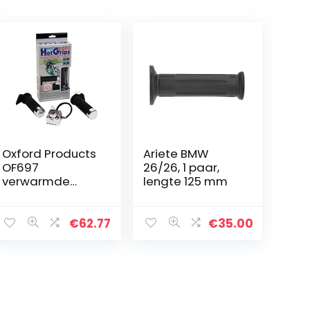
Oxford Products
Ariete BMW
OF697
26/26, 1 paar,
verwarmde
lengte 125 mm
handgrepen
(Adventure)
€
62.77
€
35.00