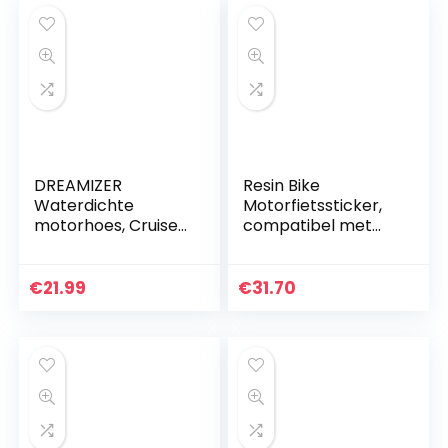
DREAMIZER
Resin Bike
Waterdichte
Motorfietssticker,
motorhoes, Cruiser
compatibel met
Touring motorhoes
Kawasaki Versys
met
650 2017-2020,
vergrendelingsgat
spatbordbescher
€
21.99
€
31.70
voor binnen en
ming tegen stoten
buiten, stof,
en krassen…
sneeuw…