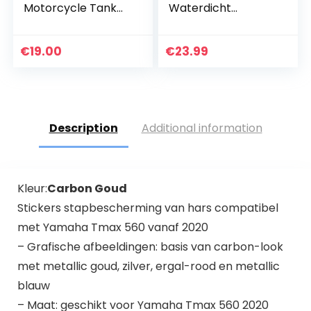
Motorcycle Tank
Waterdicht
Pad compatibel
Motorzeil Buiten
met NC700 HONDA
190T Oxford Stof
NC 700 NC700S
Met
€
19.00
€
23.99
NC700X
Vergrendelingsgat
en Stofdicht
Motorzeil voor…
Description
Additional information
Kleur:
Carbon Goud
Stickers stapbescherming van hars compatibel
met Yamaha Tmax 560 vanaf 2020
– Grafische afbeeldingen: basis van carbon-look
met metallic goud, zilver, ergal-rood en metallic
blauw
– Maat: geschikt voor Yamaha Tmax 560 2020