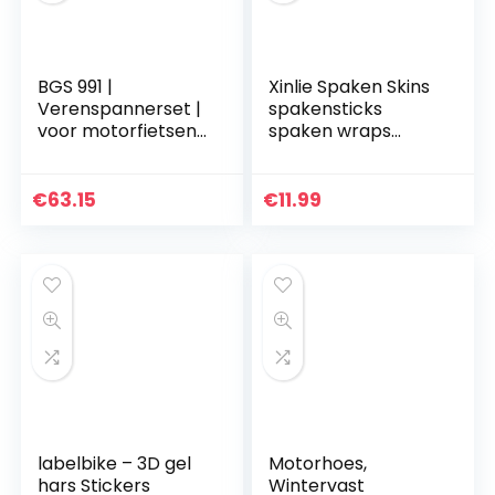
BGS 991 |
Xinlie Spaken Skins
Verenspannerset |
spakensticks
voor motorfietsen |
spaken wraps
2-dlg.
velgen covers
motorfiets spaken
bekleding fiets
€
63.15
€
11.99
spaken spaken
voor…
labelbike – 3D gel
Motorhoes,
hars Stickers
Wintervast