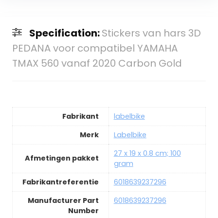
Specification:
Stickers van hars 3D
PEDANA voor compatibel YAMAHA
TMAX 560 vanaf 2020 Carbon Gold
Fabrikant
labelbike
Merk
Labelbike
27 x 19 x 0.8 cm; 100
Afmetingen pakket
gram
Fabrikantreferentie
6018639237296
Manufacturer Part
6018639237296
Number