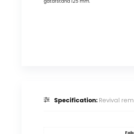
gatafstand 125 mm.
Specification:
Revival rem
Fab