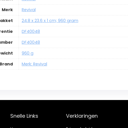
Merk
Revival
pakket
24.8 x 23.6 x 1 cm; 960 gram
rentie
DF40048
Number
DF40048
ewicht
960 g
Brand
Merk: Revival
Snelle Links
Verklaringen