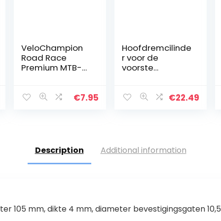
VeloChampion
Hoofdremcilinde
Road Race
r voor de
Premium MTB-
voorste
hars en
remkoppelingsh
halfmetalen
endel van de
schijfrem voor
motorfiets voor
€
7.95
€
22.49
Shimano Deore
CB CB250 MC19
VT250 MC20
Description
Additional information
r 105 mm, dikte 4 mm, diameter bevestigingsgaten 10,5