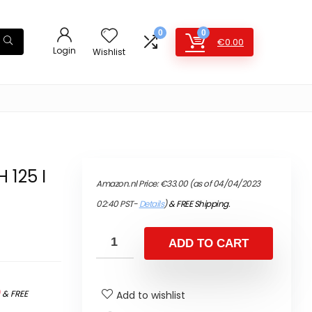
0
0
€
0.00
Login
Wishlist
 125 I
Amazon.nl Price:
€
33.00
(as of 04/04/2023
02:40 PST-
Details
)
&
FREE Shipping
.
ADD TO CART
)
&
FREE
Add to wishlist