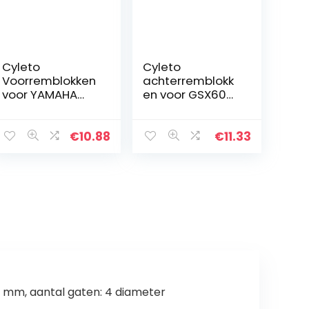
Cyleto
Cyleto
Voorremblokken
achterremblokk
voor YAMAHA
en voor GSX600
YZF-R125 YZF
GSX 600 600F
R125 2008 2009
GSX600F 1988-
2010 2011 2012
2006 / RF600
€
10.88
€
11.33
2013
RF600R 1993
1994 1995 1996
1997
 mm, aantal gaten: 4 diameter