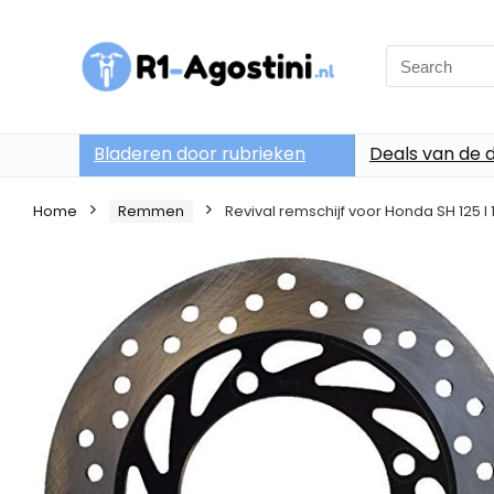
Search
for:
Bladeren door rubrieken
Deals van de 
Home
Remmen
Revival remschijf voor Honda SH 125 I