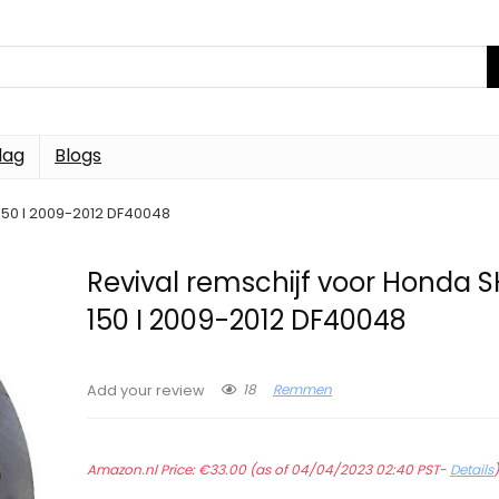
dag
Blogs
 150 I 2009-2012 DF40048
Revival remschijf voor Honda SH
150 I 2009-2012 DF40048
18
Remmen
Add your review
Amazon.nl Price:
€
33.00
(as of 04/04/2023 02:40 PST-
Details