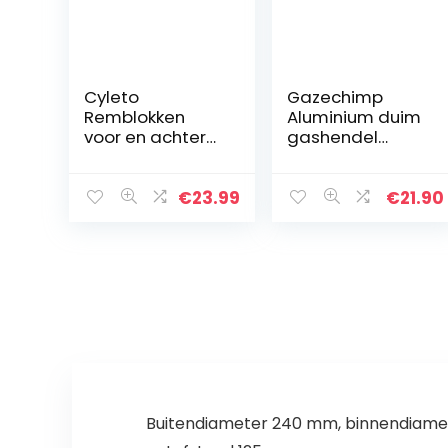
Cyleto
Gazechimp
Remblokken
Aluminium duim
voor en achter
gashendel
voor YAMAHA
Thumb Throttle
TDM 900
Controll Lever
TDM900 2002-
reserveonderde
€
23.99
€
21.90
2010 FJR 1300
el voor Polaris
2001-2004 XV
Sportsman
1700 2003-2005
450/550/850…
Buitendiameter 240 mm, binnendiamete