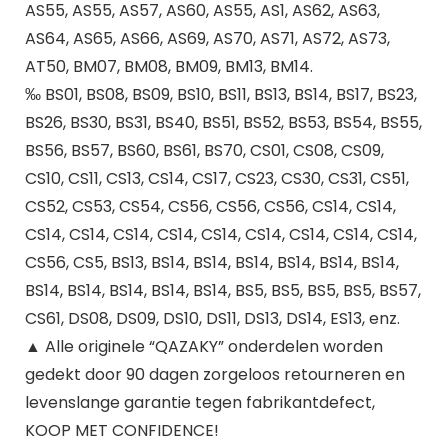
AS55, AS55, AS57, AS60, AS55, AS1, AS62, AS63,
AS64, AS65, AS66, AS69, AS70, AS71, AS72, AS73,
AT50, BM07, BM08, BM09, BM13, BM14.
‰ BS01, BS08, BS09, BS10, BS11, BS13, BS14, BS17, BS23,
BS26, BS30, BS31, BS40, BS51, BS52, BS53, BS54, BS55,
BS56, BS57, BS60, BS61, BS70, CS01, CS08, CS09,
CS10, CS11, CS13, CS14, CS17, CS23, CS30, CS31, CS51,
CS52, CS53, CS54, CS56, CS56, CS56, CS14, CS14,
CS14, CS14, CS14, CS14, CS14, CS14, CS14, CS14, CS14,
CS56, CS5, BS13, BS14, BS14, BS14, BS14, BS14, BS14,
BS14, BS14, BS14, BS14, BS14, BS5, BS5, BS5, BS5, BS57,
CS61, DS08, DS09, DS10, DS11, DS13, DS14, ES13, enz.
▲ Alle originele “QAZAKY” onderdelen worden
gedekt door 90 dagen zorgeloos retourneren en
levenslange garantie tegen fabrikantdefect,
KOOP MET CONFIDENCE!