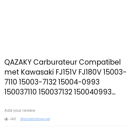
QAZAKY Carburateur Compatibel
met Kawasaki FJ151V FJ180V 15003-
7110 15003-7132 15004-0993
150037110 150037132 150040993…
Add your review
140
Brandstoftoevoer