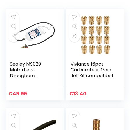
Sealey MS029
Viviance 16pcs
Motorfiets
Carburateur Main
Draagbare
Jet Kit compatibel
Brandstoftank, 1L
met PWK Keihin
OKO CVK 90 92 95
98 100 105 108 110 115
€
49.99
€
13.40
120 125 130…