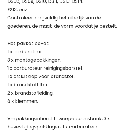
DS08, DS09, DS10, DS11, DS13, DS14.
ES13, enz.
Controleer zorgvuldig het uiterlijk van de
goederen, de maat, de vorm voordat je bestelt.
Het pakket bevat:
1 x carburateur.
3 x montagepakkingen.
1 x carburateur reinigingsborstel.
1 x afsluitklep voor brandstof.
1 x brandstoffilter.
2 x brandstofleiding.
8 x klemmen.
Verpakkingsinhoud: 1 tweepersoonsbank, 3 x
bevestigingspakkingen. 1 x carburateur