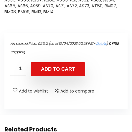
AS55, AS55, AS57, AS60, AS55, AS1, AS62, AS63, AS64,
AS65, AS66, AS69, AS70, AS71, AS72, AS73, AT50, BM07,
BM08, BM09, BM13, BM14.
Amazon.nl Price:
€
26.12
(as of 10/04/2023 02:53 PST-
Details
)
&
FREE
Shipping
.
ADD TO CART
Add to wishlist
Add to compare
Related Products