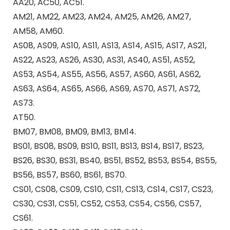
AA20, AC50, AC51.
AM21, AM22, AM23, AM24, AM25, AM26, AM27,
AM58, AM60.
AS08, AS09, AS10, AS11, AS13, AS14, AS15, AS17, AS21,
AS22, AS23, AS26, AS30, AS31, AS40, AS51, AS52,
AS53, AS54, AS55, AS56, AS57, AS60, AS61, AS62,
AS63, AS64, AS65, AS66, AS69, AS70, AS71, AS72,
AS73.
AT50.
BM07, BM08, BM09, BM13, BM14.
BS01, BS08, BS09, BS10, BS11, BS13, BS14, BS17, BS23,
BS26, BS30, BS31, BS40, BS51, BS52, BS53, BS54, BS55,
BS56, BS57, BS60, BS61, BS70.
CS01, CS08, CS09, CS10, CS11, CS13, CS14, CS17, CS23,
CS30, CS31, CS51, CS52, CS53, CS54, CS56, CS57,
CS61.