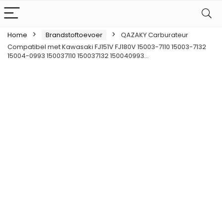
Home
Brandstoftoevoer
QAZAKY Carburateur
Compatibel met Kawasaki FJ151V FJ180V 15003-7110 15003-7132
15004-0993 150037110 150037132 150040993…