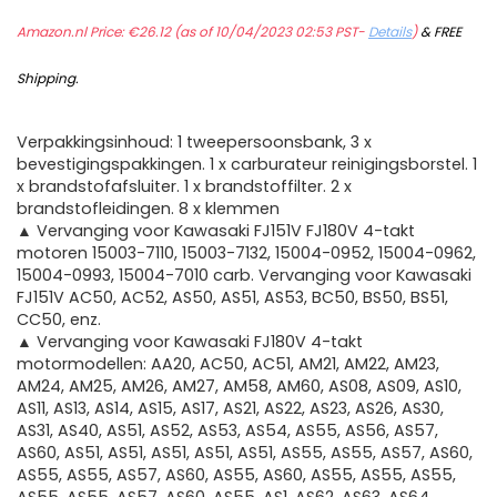
Amazon.nl Price:
€
26.12
(as of 10/04/2023 02:53 PST-
Details
)
&
FREE
Shipping
.
Verpakkingsinhoud: 1 tweepersoonsbank, 3 x
bevestigingspakkingen. 1 x carburateur reinigingsborstel. 1
x brandstofafsluiter. 1 x brandstoffilter. 2 x
brandstofleidingen. 8 x klemmen
▲ Vervanging voor Kawasaki FJ151V FJ180V 4-takt
motoren 15003-7110, 15003-7132, 15004-0952, 15004-0962,
15004-0993, 15004-7010 carb. Vervanging voor Kawasaki
FJ151V AC50, AC52, AS50, AS51, AS53, BC50, BS50, BS51,
CC50, enz.
▲ Vervanging voor Kawasaki FJ180V 4-takt
motormodellen: AA20, AC50, AC51, AM21, AM22, AM23,
AM24, AM25, AM26, AM27, AM58, AM60, AS08, AS09, AS10,
AS11, AS13, AS14, AS15, AS17, AS21, AS22, AS23, AS26, AS30,
AS31, AS40, AS51, AS52, AS53, AS54, AS55, AS56, AS57,
AS60, AS51, AS51, AS51, AS51, AS51, AS55, AS55, AS57, AS60,
AS55, AS55, AS57, AS60, AS55, AS60, AS55, AS55, AS55,