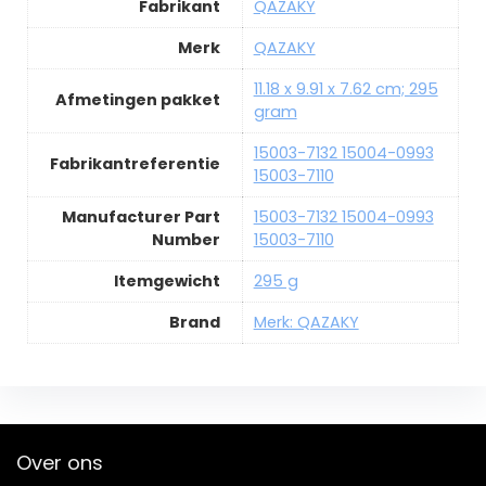
Fabrikant
QAZAKY
Merk
QAZAKY
11.18 x 9.91 x 7.62 cm; 295
Afmetingen pakket
gram
15003-7132 15004-0993
Fabrikantreferentie
15003-7110
Manufacturer Part
15003-7132 15004-0993
Number
15003-7110
Itemgewicht
295 g
Brand
Merk: QAZAKY
Over ons