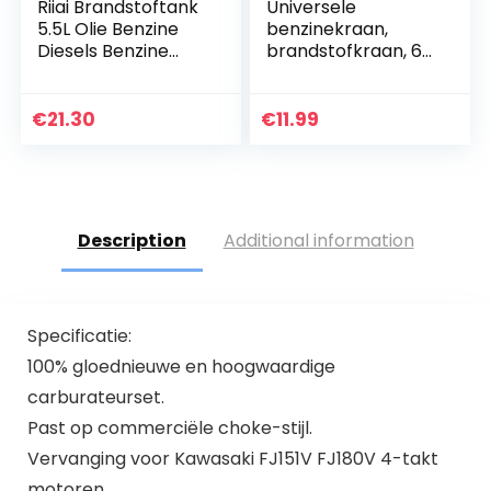
Riiai Brandstoftank
Universele
5.5L Olie Benzine
benzinekraan,
Diesels Benzine
brandstofkraan, 6
Plastic Storge Bus
mm, vervanging
Water Tank Boot
van
Auto
brandstofkraan,
€
21.30
€
11.99
Vrachtwagen…
voor motorfietsen
Description
Additional information
Specificatie:
100% gloednieuwe en hoogwaardige
carburateurset.
Past op commerciële choke-stijl.
Vervanging voor Kawasaki FJ151V FJ180V 4-takt
motoren.