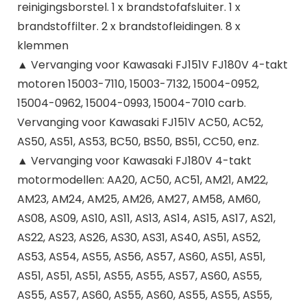
reinigingsborstel. 1 x brandstofafsluiter. 1 x
brandstoffilter. 2 x brandstofleidingen. 8 x
klemmen
▲ Vervanging voor Kawasaki FJ151V FJ180V 4-takt
motoren 15003-7110, 15003-7132, 15004-0952,
15004-0962, 15004-0993, 15004-7010 carb.
Vervanging voor Kawasaki FJ151V AC50, AC52,
AS50, AS51, AS53, BC50, BS50, BS51, CC50, enz.
▲ Vervanging voor Kawasaki FJ180V 4-takt
motormodellen: AA20, AC50, AC51, AM21, AM22,
AM23, AM24, AM25, AM26, AM27, AM58, AM60,
AS08, AS09, AS10, AS11, AS13, AS14, AS15, AS17, AS21,
AS22, AS23, AS26, AS30, AS31, AS40, AS51, AS52,
AS53, AS54, AS55, AS56, AS57, AS60, AS51, AS51,
AS51, AS51, AS51, AS55, AS55, AS57, AS60, AS55,
AS55, AS57, AS60, AS55, AS60, AS55, AS55, AS55,