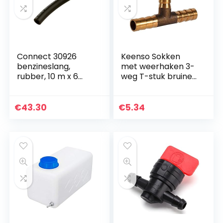
Connect 30926
Keenso Sokken
benzineslang,
met weerhaken 3-
rubber, 10 m x 6
weg T-stuk bruine
mm
joiner-slang joiner-
adapter voor
brandstof-lucht-
€
43.30
€
5.34
water-gasolie (8
mm…