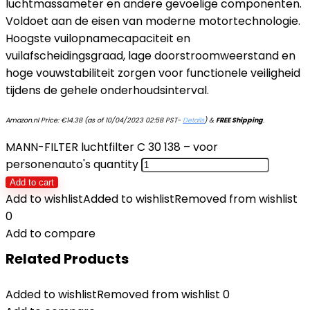
luchtmassameter en andere gevoelige componenten.
Voldoet aan de eisen van moderne motortechnologie.
Hoogste vuilopnamecapaciteit en
vuilafscheidingsgraad, lage doorstroomweerstand en
hoge vouwstabiliteit zorgen voor functionele veiligheid
tijdens de gehele onderhoudsinterval.
Amazon.nl Price:
€
14.38
(as of 10/04/2023 02:58 PST-
Details
)
&
FREE Shipping
.
MANN-FILTER luchtfilter C 30 138 – voor
personenauto's quantity
Add to cart
Add to wishlist
Added to wishlist
Removed from wishlist
0
Add to compare
Related Products
Added to wishlist
Removed from wishlist
0