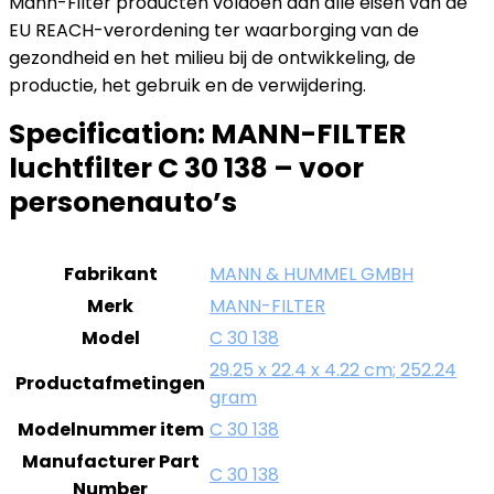
Mann-Filter producten voldoen aan alle eisen van de
EU REACH-verordening ter waarborging van de
gezondheid en het milieu bij de ontwikkeling, de
productie, het gebruik en de verwijdering.
Specification:
MANN-FILTER
luchtfilter C 30 138 – voor
personenauto’s
Fabrikant
MANN & HUMMEL GMBH
Merk
MANN-FILTER
Model
C 30 138
29.25 x 22.4 x 4.22 cm; 252.24
Productafmetingen
gram
Modelnummer item
C 30 138
Manufacturer Part
C 30 138
Number