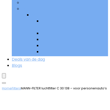
Remmen
Meer
Meer
Sturen, bedieningen and
handgrepen
Uitlaat and uitlaatsystemen
Verlichting
Voetpedalen
Wielen and banden
Deals van de dag
Blogs
Home
Filters
MANN-FILTER luchtfilter C 30 138 – voor personenauto’s