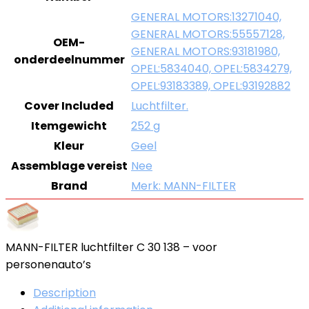
GENERAL MOTORS:13271040,
GENERAL MOTORS:55557128,
OEM-
GENERAL MOTORS:93181980,
onderdeelnummer
OPEL:5834040, OPEL:5834279,
OPEL:93183389, OPEL:93192882
Cover Included
Luchtfilter.
Itemgewicht
252 g
Kleur
Geel
Assemblage vereist
Nee
Brand
Merk: MANN-FILTER
MANN-FILTER luchtfilter C 30 138 – voor
personenauto’s
Description