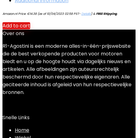
Additional information
Amazon.nl Price:
€
14.38
(as of 10/04/2023 02:58 PST-
Details
)
&
FREE Shipping
.
Add to cart
Over ons
R1-Agostini is een moderne alles-in-één-prijswebsite
die de best verkopende producten voor motoren
biedt en u op de hoogte houdt via dagelijks nieuws en
artikelen. Alle afbeeldingen zijn auteursrechtelijk
beschermd door hun respectievelijke eigenaren. Alle
geciteerde inhoud is afgeleid van hun respectievelijke
bronnen.
Snelle Links
Home
Winkel