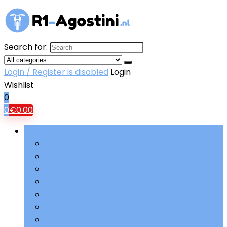
Search for:
Login / Register is disabled
Login
Wishlist
0
0
€
0.00
Bladeren door rubrieken
Aandrijving and versnellingen
Accessoires
Beschermende kleding
Brandstoftoevoer
Elektriciteit and accu’s
Filters
Ophanging