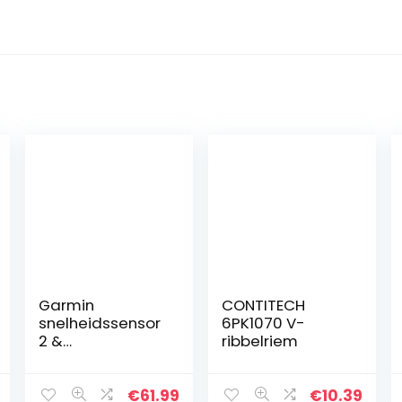
Garmin
CONTITECH
snelheidssensor
6PK1070 V-
2 &
ribbelriem
trapfrequentie
sensor 2 –
meting en
€
61.99
€
10.39