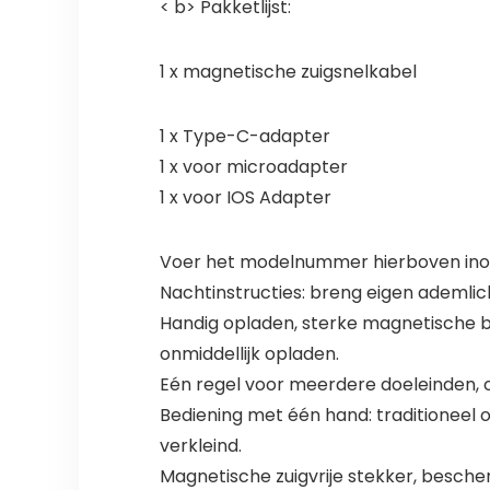
< b> Pakketlijst:
1 x magnetische zuigsnelkabel
1 x Type-C-adapter
1 x voor microadapter
1 x voor IOS Adapter
Voer het modelnummer hierboven inom
Nachtinstructies: breng eigen ademlic
Handig opladen, sterke magnetische bl
onmiddellijk opladen.
Eén regel voor meerdere doeleinden, 
Bediening met één hand: traditioneel op
verkleind.
Magnetische zuigvrije stekker, besche