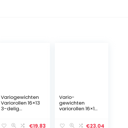
Variogewichten
Vario-
Variorollen 16×13
gewichten
3-delig
variorollen 16×13
afstemset
4-delige
Variomatic
afstemset
gewichten
Variomatic-
€
19.83
€
23.04