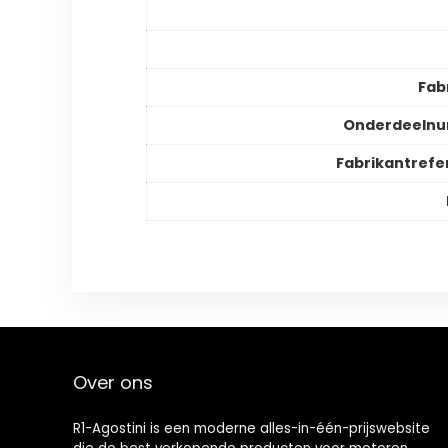
Fab
Onderdeeln
Fabrikantrefe
Over ons
R1-Agostini is een moderne alles-in-één-prijswebsite