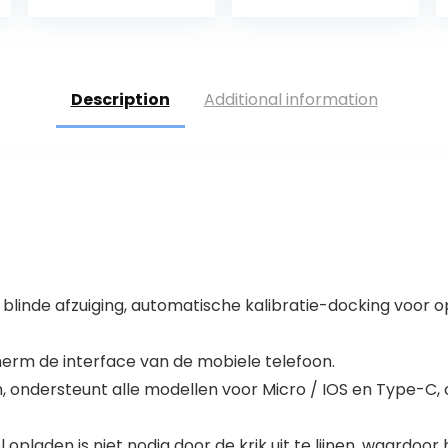
opslag van
snelheid,
trapfrequentie,
afstand via
ANT+ of…
Description
Additional information
blinde afzuiging, automatische kalibratie-docking voor o
cherm de interface van de mobiele telefoon.
, ondersteunt alle modellen voor Micro / IOS en Type-C,
opladen is niet nodig door de krik uit te lijnen, waardoor 