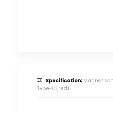
Specification:
Magnetische 
Type-C(red)