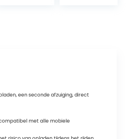
(5,0/5,5/6,0
gewichten
gram)
(6,5/7,0/7,5/8,0
gram)
pladen, een seconde afzuiging, direct
 compatibel met alle mobiele
het risico van opladen tijdens het rijden