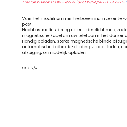
Amazon.nl Price:
€
6.95
–
€
12.19
range:
(as of 10/04/2023 02:47 PST-
€6.95
through
€12.19
Voer het modelnummer hierboven inom zeker te we
past.
Nachtinstructies: breng eigen ademlicht mee, zoek
magnetische kabel om uw telefoon in het donker o
Handig opladen, sterke magnetische blinde afzuigi
automatische kalibratie-docking voor opladen, e
afzuiging, onmiddellijk opladen.
SKU:
N/A