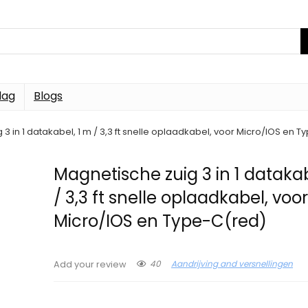
dag
Blogs
3 in 1 datakabel, 1 m / 3,3 ft snelle oplaadkabel, voor Micro/IOS en 
Magnetische zuig 3 in 1 datakab
/ 3,3 ft snelle oplaadkabel, voo
Micro/IOS en Type-C(red)
40
Aandrijving and versnellingen
Add your review
Price