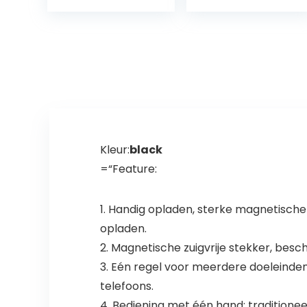
motorfietsen
(2T) + sterring
Kleur:
black
=“Feature:
1. Handig opladen, sterke magnetische 
opladen.
2. Magnetische zuigvrije stekker, bes
3. Eén regel voor meerdere doeleinden
telefoons.
4. Bediening met één hand: traditioneel 