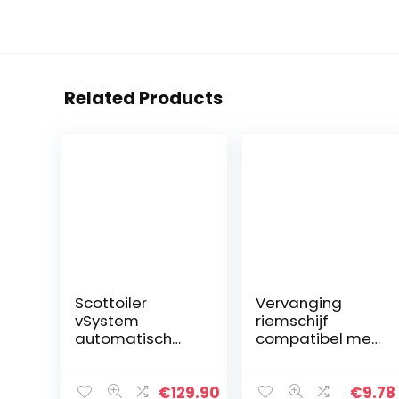
Related Products
Scottoiler
Vervanging
vSystem
riemschijf
automatisch
compatibel met
kettingsmeersys
Peugeot
teem voor bijna
Speedfight 3 /
alle
Speedfight 4 50
€
129.90
€
9.78