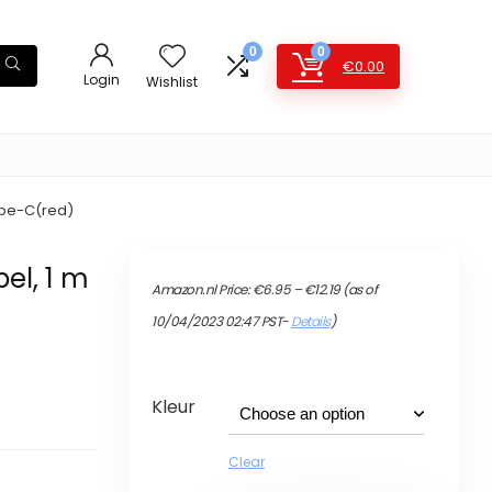
0
0
€
0.00
Login
Wishlist
Type-C(red)
el, 1 m
Price
Amazon.nl Price:
€
6.95
–
€
12.19
(as of
range:
r
€6.95
10/04/2023 02:47 PST-
Details
)
through
€12.19
Kleur
Clear