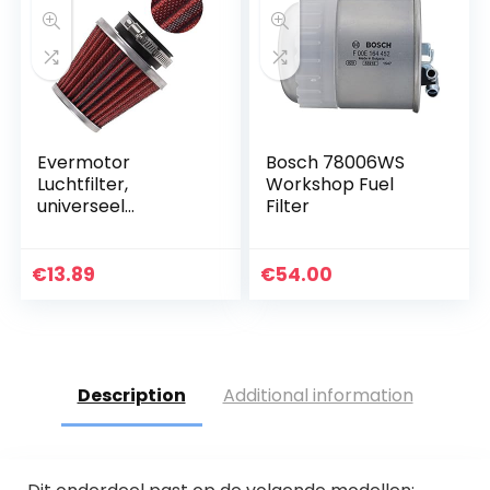
Evermotor
Bosch 78006WS
Luchtfilter,
Workshop Fuel
universeel
Filter
dubbellaags
luchtfilter voor
motorfiets,
€
13.89
€
54.00
scooter, quad en
bromfiets
Description
Additional information