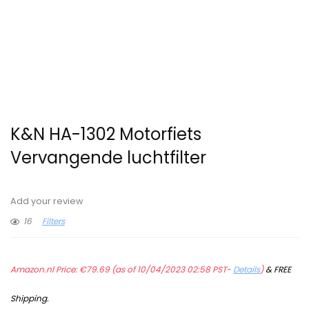
K&N HA-1302 Motorfiets
Vervangende luchtfilter
Add your review
16
Filters
Amazon.nl Price:
€
79.69
(as of 10/04/2023 02:58 PST-
Details
)
&
FREE
Shipping
.