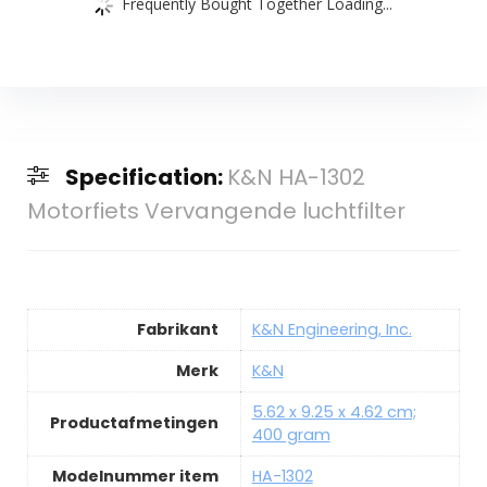
Frequently Bought Together Loading...
Specification:
K&N HA-1302
Motorfiets Vervangende luchtfilter
Fabrikant
K&N Engineering, Inc.
Merk
K&N
5.62 x 9.25 x 4.62 cm;
Productafmetingen
400 gram
Modelnummer item
HA-1302