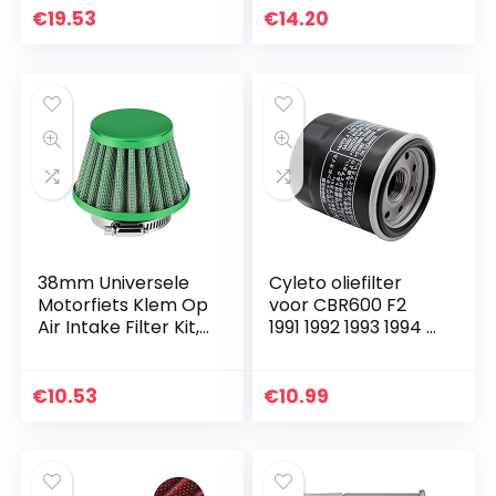
€
19.53
€
14.20
38mm Universele
Cyleto oliefilter
Motorfiets Klem Op
voor CBR600 F2
Air Intake Filter Kit,
1991 1992 1993 1994 /
Auto Koude
CBR 600 F3 1995
Luchtinlaat Scooter
1996 1997 1998 /
Atv Dirt Pit Bike
CBR600 F4 1999
€
10.53
€
10.99
Motorfiets…
2000