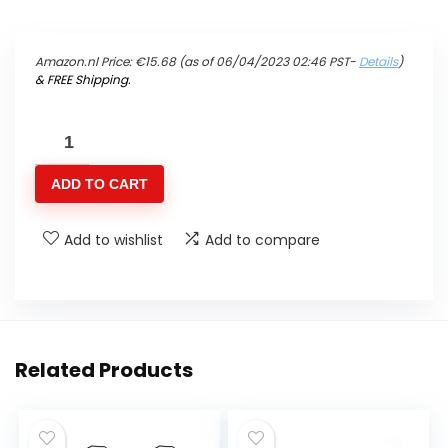
Amazon.nl Price:
€
15.68
(as of 06/04/2023 02:46 PST-
Details
)
&
FREE Shipping
.
HURI
Brandstofkraan
ADD TO CART
&
benzinefilter
Add to wishlist
Add to compare
benzineslang
voor
Kawasaki
Vulcan
500
Related Products
Zephyr
750
Ninja