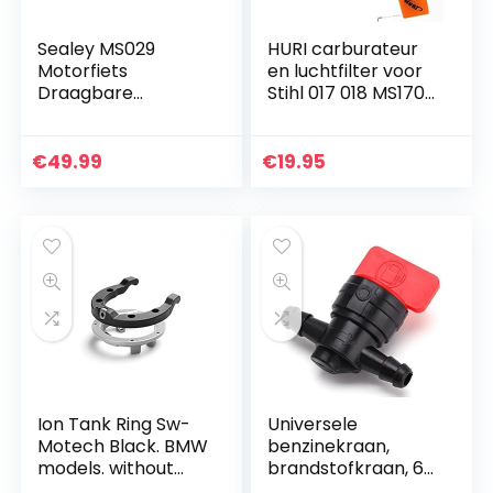
Sealey MS029
HURI carburateur
Motorfiets
en luchtfilter voor
Draagbare
Stihl 017 018 MS170
Brandstoftank, 1L
MS180 motorzaag
met benzine/olie
slang filter bougie…
€
49.99
€
19.95
Ion Tank Ring Sw-
Universele
Motech Black. BMW
benzinekraan,
models. without
brandstofkraan, 6
Screws
mm, vervanging