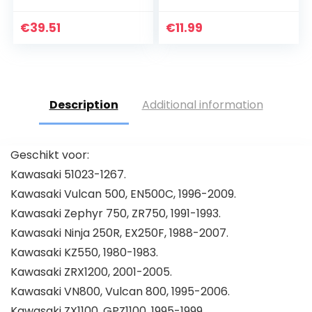
van
brandstofkraan,
€
39.51
€
11.99
voor motorfietsen
Description
Additional information
Geschikt voor:
Kawasaki 51023-1267.
Kawasaki Vulcan 500, EN500C, 1996-2009.
Kawasaki Zephyr 750, ZR750, 1991-1993.
Kawasaki Ninja 250R, EX250F, 1988-2007.
Kawasaki KZ550, 1980-1983.
Kawasaki ZRX1200, 2001-2005.
Kawasaki VN800, Vulcan 800, 1995-2006.
Kawasaki ZX1100, GPZ1100, 1995-1999.