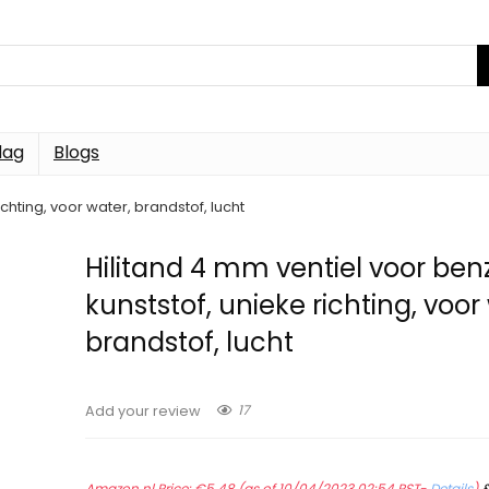
dag
Blogs
chting, voor water, brandstof, lucht
Hilitand 4 mm ventiel voor benz
kunststof, unieke richting, voor
brandstof, lucht
17
Add your review
Amazon.nl Price:
€
5.48
(as of 10/04/2023 02:54 PST-
Details
)