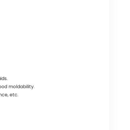
ids.
od moldability.
nce, etc.