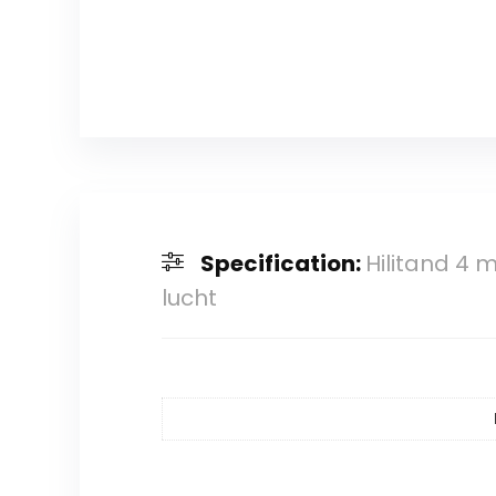
Specification:
Hilitand 4 m
lucht