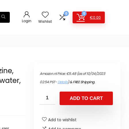
0
0
€
0.00
Login
Wishlist
ine,
Amazon.nl Price:
€
5.48
(as of 10/04/2023
 water,
02:54 PST-
Details
)
&
FREE Shipping
.
ADD TO CART
Add to wishlist
Add to compare
&
FREE