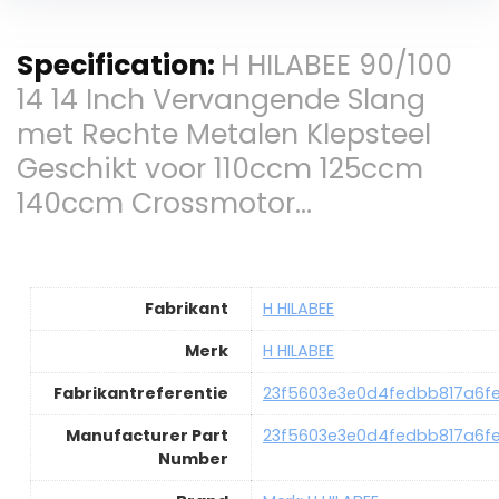
Specification:
H HILABEE 90/100
14 14 Inch Vervangende Slang
met Rechte Metalen Klepsteel
Geschikt voor 110ccm 125ccm
140ccm Crossmotor…
Fabrikant
H HILABEE
Merk
H HILABEE
Fabrikantreferentie
23f5603e3e0d4fedbb817a6f
Manufacturer Part
23f5603e3e0d4fedbb817a6f
Number