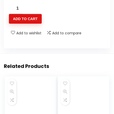
H
HILABEE
ADD TO CART
90/100
14
Add to wishlist
Add to compare
14
Inch
Vervangende
Slang
met
Related Products
Rechte
Metalen
Klepsteel
Geschikt
voor
110ccm
125ccm