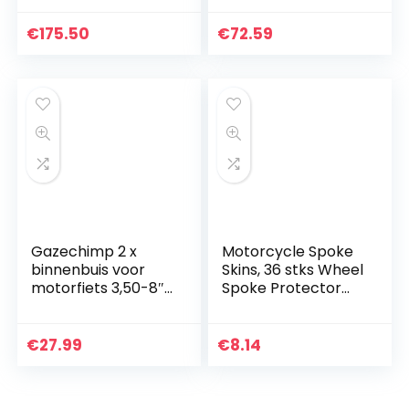
Band Hugger
Spatbescherming
€
175.50
€
72.59
Omslag Geschikt
voor Honda XADV-
750 X-ADV 750…
Gazechimp 2 x
Motorcycle Spoke
binnenbuis voor
Skins, 36 stks Wheel
motorfiets 3,50-8″
Spoke Protector
rubberen slang
Motocross Velgen
met ventielschacht
Skins Covers Off
Road Motorcycle
€
27.99
€
8.14
Guard Wraps Kit…