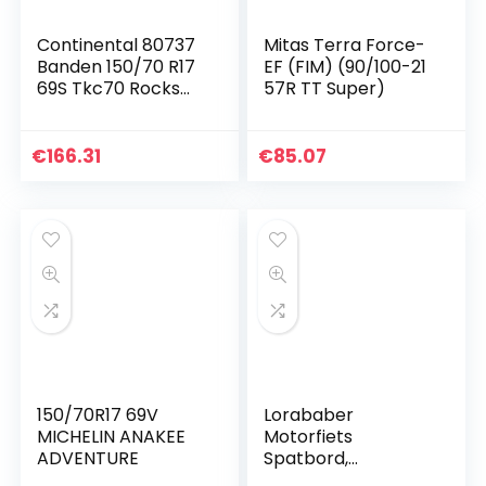
140ccm
Continental 80737
Mitas Terra Force-
Crossmotor…
Banden 150/70 R17
EF (FIM) (90/100-21
quantity
69S Tkc70 Rocks
57R TT Super)
M+S Tl
€
166.31
€
85.07
150/70R17 69V
Lorababer
MICHELIN ANAKEE
Motorfiets
ADVENTURE
Spatbord,
Achterspatbord