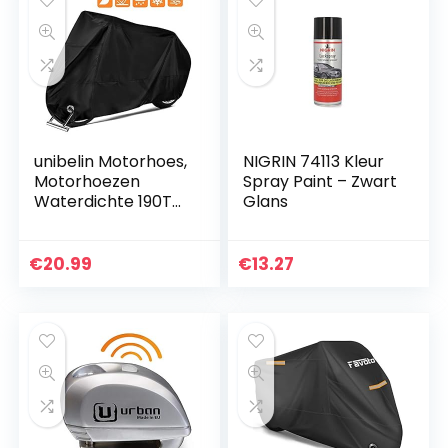
unibelin Motorhoes,
NIGRIN 74113 Kleur
Motorhoezen
Spray Paint – Zwart
Waterdichte 190T
Glans
Motorfiets Dekzeil
met Slotgaten UV-
bescherming
€
20.99
€
13.27
Outdoor
Motorfietshoes…