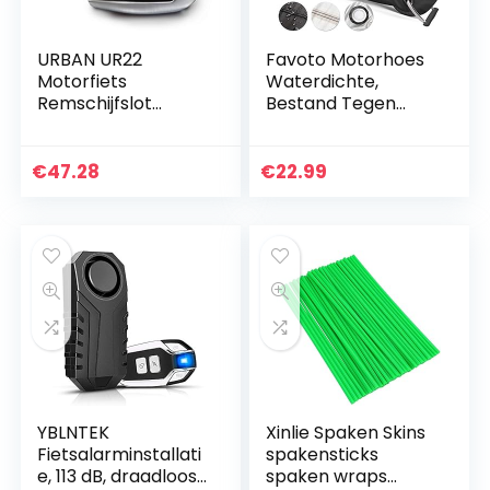
URBAN UR22
Favoto Motorhoes
Motorfiets
Waterdichte,
Remschijfslot
Bestand Tegen
Alarm Schijfslot 120
Water, Stof, Regen,
dB, Waarschuwing,
Wind, om je
ø 6 mm, Universele
Motoren/
€
47.28
€
22.99
motor, scooter,
Scooters/
fiets
Bromfietsen/
Fietsen…
YBLNTEK
Xinlie Spaken Skins
Fietsalarminstallati
spakensticks
e, 113 dB, draadloos
spaken wraps