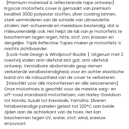
【Premium materiaal & reflecterende tape ontwerp】
Ergocar motorfiets cover is gemaakt van premium
kwaliteit 300D polyester stoffen, zilver coating binnen,
sterk verminderen van de schade van ultraviolette
stralen; niet-schurende en meeldauw bestendig; dat is
milieuvriendelijk ook. Het helpt de lak van je motorfiets te
beschermen tegen regen, hitte, stof, zon, krassen en
dergelijke. Triple Reflective Tapes maken je motorfiets ‘s
nachts zichtbaarder.
【Lock-hole Design & Windproof Buckle 】Uitgerust met 2
roestvrij stalen anti-diefstal slot gat, anti-diefstal
ontwerp. Verstelbare abdominale gesp riemen
verbeterde windbestendigheid, voor en achter elastische
band om de robuustheid van de cover te verbeteren.
【Geschikt voor alle motorfietsen en alle seizoenenen】
Onze motorhoes is geschikt voor de meeste weg- en
off-road standaard motorfietsen, van Harley-Davidson
tot Honda, Suzuki tot Kawasaki, Yamaha. Zilveren
hittebestendige panelen getest tot 220°C aan beide
zijden aan de achterkant van de hoes. Het kan
beschermen tegen UV, water, stof, wind, sneeuw
enzovoort.