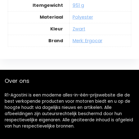
Itemgewicht
951 g
Materiaal
Polyester
Kleur
Zwart
Brand
Merk: Ergocar
Over ons
R1-Agostini is een moderne alles-in-één-prijswebsite die de
best verkopende producten voor motoren biedt en u op de
hoogte houdt via dagelijks nieuws en artikelen. Alle
afbeeldingen zijn auteursrechtelijk beschermd door hun
respectievelijke eigenaren. Alle geciteerde inhoud is afgeleid
van hun respectievelijke bronnen.