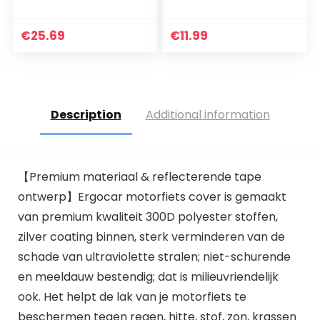
motorfiets-alarm
velgen covers
met
motorfiets spaken
afstandsbediening,
bekleding fiets
€
25.69
€
11.99
IP55 waterdicht,
spaken spaken
anti-diefstal…
voor…
Description
Additional information
【Premium materiaal & reflecterende tape
ontwerp】Ergocar motorfiets cover is gemaakt
van premium kwaliteit 300D polyester stoffen,
zilver coating binnen, sterk verminderen van de
schade van ultraviolette stralen; niet-schurende
en meeldauw bestendig; dat is milieuvriendelijk
ook. Het helpt de lak van je motorfiets te
beschermen tegen regen, hitte, stof, zon, krassen