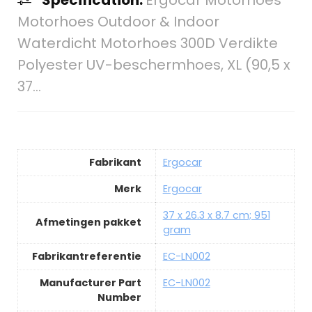
Motorhoes Outdoor & Indoor
Waterdicht Motorhoes 300D Verdikte
Polyester UV-beschermhoes, XL (90,5 x
37…
Fabrikant
Ergocar
Merk
Ergocar
37 x 26.3 x 8.7 cm; 951
Afmetingen pakket
gram
Fabrikantreferentie
EC-LN002
Manufacturer Part
EC-LN002
Number