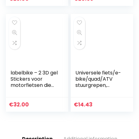
labelbike – 2 3D gel
Universele fiets/e-
Stickers voor
bike/quad/ATV
motorfietsen die
stuurgrepen,
compatibel zijn
griprubbers 2 x 22
met Triumph Tiger
mm (strip)
900 GT en Rally
€
32.00
€
14.43
Description
Additional information