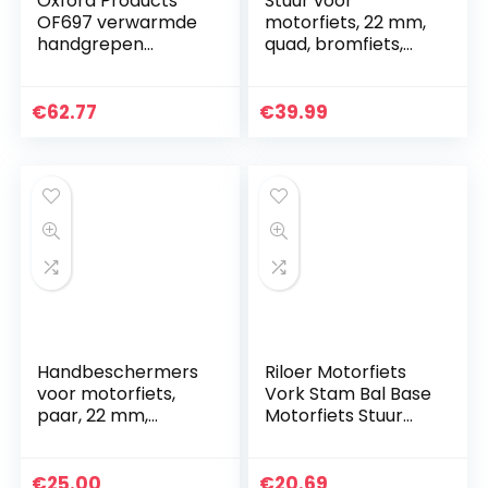
Oxford Products
Stuur voor
OF697 verwarmde
motorfiets, 22 mm,
handgrepen
quad, bromfiets,
(Adventure)
7/8, universeel,
voor Yamaha,
Kawasaki, Honda,
€
62.77
€
39.99
Suzuki, dirt bike,
ATV…
Handbeschermers
Riloer Motorfiets
voor motorfiets,
Vork Stam Bal Base
paar, 22 mm,
Motorfiets Stuur
stuurbescherming,
Klem Bal Met M8
windscherm
Schroeven voor
RAM Mount
€
25.00
€
20.69