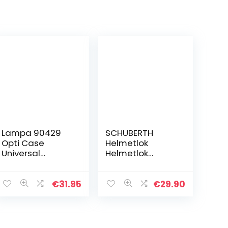
Lampa 90429
SCHUBERTH
Opti Case
Helmetlok
Universal
Helmetlok
Smartphone
sleutelvrij
Cover
combinatieslot
compatibel met
€
31.95
€
29.90
OptiLine houders