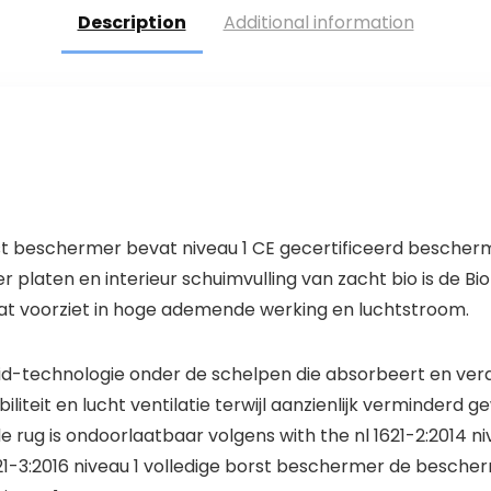
ECE vizier
Description
Additional information
snelsluiting tas L
(59-60cm)
rst beschermer bevat niveau 1 CE gecertificeerd bescherm
platen en interieur schuimvulling van zacht bio is de Bi
at voorziet in hoge ademende werking en luchtstroom.
rid-technologie onder de schelpen die absorbeert en verd
liteit en lucht ventilatie terwijl aanzienlijk verminderd ge
rug is ondoorlaatbaar volgens with the nl 1621-2:2014 ni
21-3:2016 niveau 1 volledige borst beschermer de bescher