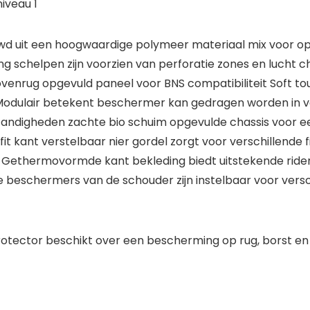
iveau 1
d uit een hoogwaardige polymeer materiaal mix voor optim
 schelpen zijn voorzien van perforatie zones en lucht 
ovenrug opgevuld paneel voor BNS compatibiliteit Soft t
Modulair betekent beschermer kan gedragen worden in ve
mstandigheden zachte bio schuim opgevulde chassis voor
it kant verstelbaar nier gordel zorgt voor verschillende
e de Gethermovormde kant bekleding biedt uitstekende rid
de beschermers van de schouder zijn instelbaar voor ver
rotector beschikt over een bescherming op rug, borst en