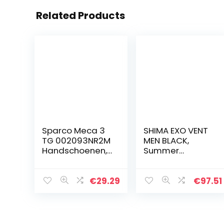
Related Products
Sparco Meca 3
SHIMA EXO VENT
TG 002093NR2M
MEN BLACK,
Handschoenen,
Summer
maat M, zwart
Ventilated Mesh
Mens Motorcycle
Boots met ATOP
€
29.29
€
97.51
Sluitingssystee
m (Zwart, 45)