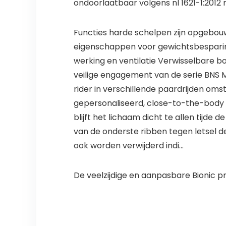
ondoorlaatbaar volgens nl 1621-1:2012 n
Functies harde schelpen zijn opgebouw
eigenschappen voor gewichtsbesparing
werking en ventilatie Verwisselbare b
veilige engagement van de serie BNS 
rider in verschillende paardrijden o
gepersonaliseerd, close-to-the-body f
blijft het lichaam dicht te allen tijd
van de onderste ribben tegen letsel 
ook worden verwijderd indi…
De veelzijdige en aanpasbare Bionic p