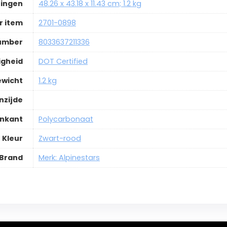
ingen
48.26 x 43.18 x 11.43 cm; 1.2 kg
 item
2701-0898
Number
8033637211336
igheid
DOT Certified
ewicht
1.2 kg
nzijde
enkant
Polycarbonaat
Kleur
Zwart-rood
Brand
Merk: Alpinestars