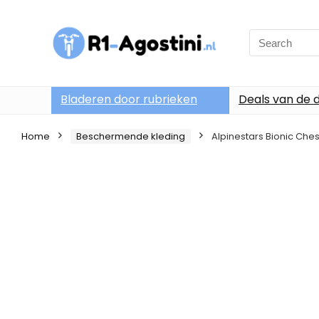
Search
for:
Bladeren door rubrieken
Deals van de 
Home
Beschermende kleding
Alpinestars Bionic Ch