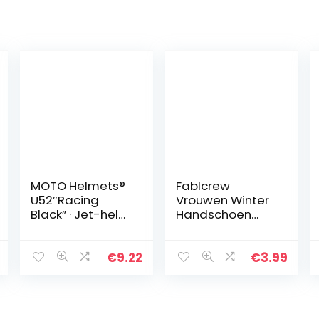
MOTO Helmets®
Fablcrew
U52″Racing
Vrouwen Winter
Black” · Jet-helm
Handschoen
· motorhelm
Mooie Pluche
scooter helm
Kat Klauw Half
Bobber
Vinger
€
9.22
€
3.99
bromfiets helm
Handschoen
chopper retro
Wanten Voor
cruiser vintage
Schrijven Typen
pilot biker helm ·