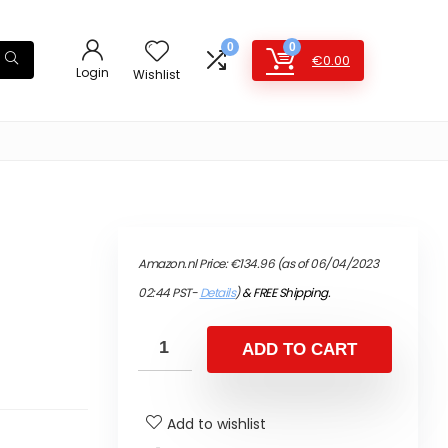
0
0
€
0.00
Login
Wishlist
Amazon.nl Price:
€
134.96
(as of 06/04/2023
02:44 PST-
Details
)
&
FREE Shipping
.
ADD TO CART
Add to wishlist