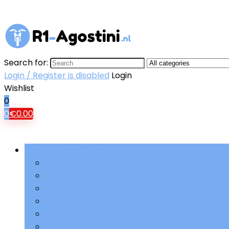
Search for:
Login / Register is disabled
Login
Wishlist
0
0
€
0.00
Bladeren door rubrieken
Aandrijving and versnellingen
Accessoires
Beschermende kleding
Brandstoftoevoer
Elektriciteit and accu’s
Filters