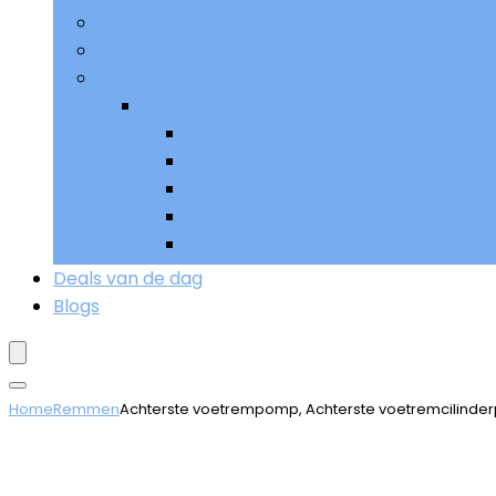
Ophanging
Remmen
Meer
Meer
Sturen, bedieningen and handgrep
Uitlaat and uitlaatsystemen
Verlichting
Voetpedalen
Wielen and banden
Deals van de dag
Blogs
Home
Remmen
Achterste voetrempomp, Achterste voetremcilind