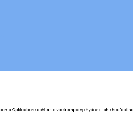
en
erpomp Opklapbare achterste voetrempomp Hydraulische hoofdcili