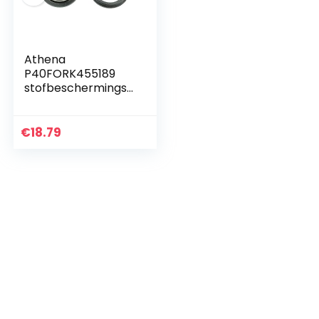
Athena
P40FORK455189
stofbeschermingsv
ork
€
18.79