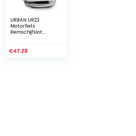
URBAN UR22
Motorfiets
Remschijfslot
Alarm Schijfslot 120
dB, Waarschuwing,
ø 6 mm, Universele
€
47.28
motor, scooter,
fiets