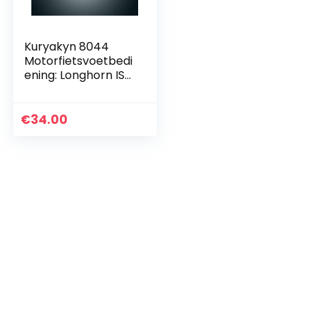
Kuryakyn 8044
Motorfietsvoetbedi
ening: Longhorn ISO
rempedaalpad
voor 1984-2019
Harley-Davidson
€
34.00
Motorfietsen,
Chroom, 1…