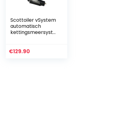
Scottoiler vSystem
automatisch
kettingsmeersyste
em voor bijna alle
motorfietsen
€
129.90