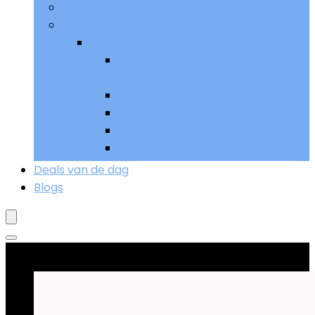
Remmen
Meer
Meer
Sturen, bedieningen and
handgrepen
Uitlaat and uitlaatsystemen
Verlichting
Voetpedalen
Wielen and banden
Deals van de dag
Blogs
Goed verkopend