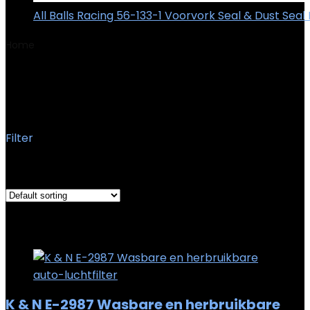
All Balls Racing 56-133-1 Voorvork Seal & Dust Seal 
Home
Product OEM-onderdeelnummer
PGEON-
BBWQE-2987
PGEON-BBWQE-2987
Filter
Showing the single result
Added to wishlist
Removed from wishlist
0
Add to compare
K & N E-2987 Wasbare en herbruikbare