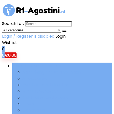
Search for:
Login / Register is disabled
Login
Wishlist
0
0
€
0.00
Bladeren door rubrieken
Aandrijving and versnellingen
Accessoires
Beschermende kleding
Brandstoftoevoer
Elektriciteit and accu’s
Filters
Ophanging