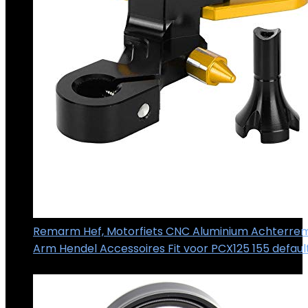
Remarm Hef, Motorfiets CNC Aluminium Achterre
Arm Hendel Accessoires Fit voor PCX125 155 defaul
€
27.29