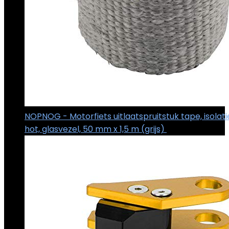
NOPNOG - Motorfiets uitlaatspruitstuk tape, isolati
hot, glasvezel, 50 mm x 1,5 m (grijs)
€
4.14