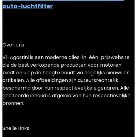
auto-luchtfilter
Added to wishlist
Removed from wishlist
0
Add to compare
€
84.44
Over ons
R1-Agostini is een moderne alles-in-één-prijswebsite
die de best verkopende producten voor motoren
biedt en u op de hoogte houdt via dagelijks nieuws en
artikelen. Alle afbeeldingen zijn auteursrechtelijk
beschermd door hun respectievelijke eigenaren. Alle
geciteerde inhoud is afgeleid van hun respectievelijke
bronnen.
Snelle Links