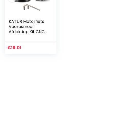
KATUR Motorfiets
Voorasmoer
Afdekdop Kit CNC
Aluminium asmoer
Socket Set voor
Harley Sportster
€
19.01
XL883 XL1200
(zwart)