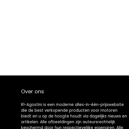
Over ons
R1-Agostini is een moderne alles-in-één-prijswebsite
die de best verkopende producten voor motoren
biedt en u op de hoogte houdt via dagelijks nieuws en
artikelen. Alle afbeeldingen zijn auteursrechtelijk
beschermd door hun respectievelijke eigenaren. Alle