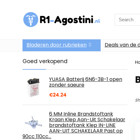
Search
for:
Bladeren door rubrieken
Deals van de 
Goed verkopend
H
YUASA Batterij 6N6-3B-1 open
zonder saeure
€
24.24
Sh
6 MM Inline Brandstoftank
Kraan Klep Aan-Uit Schakelaar
brandstoftank Klep IN-LINE
AAN-UIT SCHAKELAAR Past op
90cc 110cc…