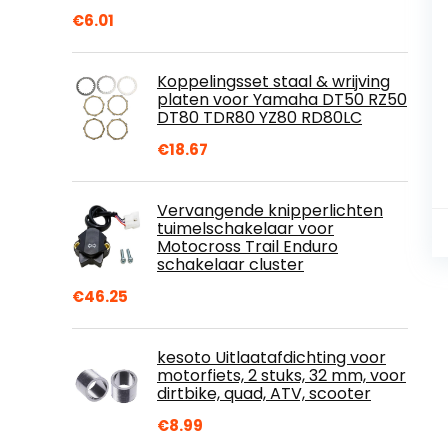
€
6.01
Koppelingsset staal & wrijving
platen voor Yamaha DT50 RZ50
DT80 TDR80 YZ80 RD80LC
€
18.67
Vervangende knipperlichten
tuimelschakelaar voor
Motocross Trail Enduro
schakelaar cluster
€
46.25
kesoto Uitlaatafdichting voor
motorfiets, 2 stuks, 32 mm, voor
dirtbike, quad, ATV, scooter
€
8.99