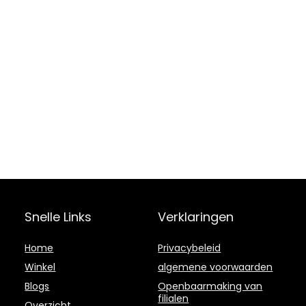
Snelle Links
Verklaringen
Home
Privacybeleid
Winkel
algemene voorwaarden
Blogs
Openbaarmaking van
filialen
Overzicht