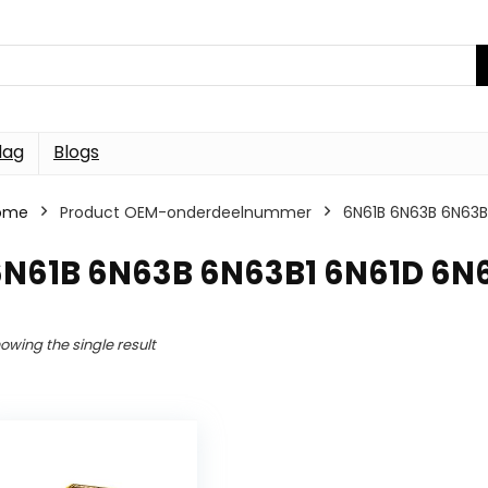
dag
Blogs
ome
Product OEM-onderdeelnummer
6N61B 6N63B 6N63B
6N61B 6N63B 6N63B1 6N61D 6N
owing the single result