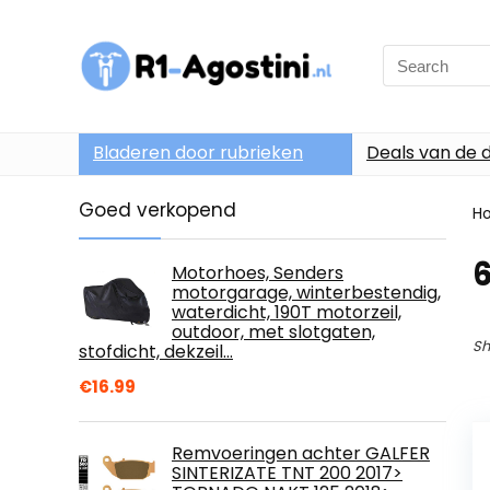
Search
for:
Bladeren door rubrieken
Deals van de 
Goed verkopend
H
Motorhoes, Senders
motorgarage, winterbestendig,
waterdicht, 190T motorzeil,
outdoor, met slotgaten,
Sh
stofdicht, dekzeil…
€
16.99
Remvoeringen achter GALFER
SINTERIZATE TNT 200 2017>