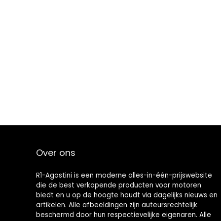
Over ons
R1-Agostini is een moderne alles-in-één-prijswebsite
die de best verkopende producten voor motoren
biedt en u op de hoogte houdt via dagelijks nieuws en
artikelen. Alle afbeeldingen zijn auteursrechtelijk
beschermd door hun respectievelijke eigenaren. Alle