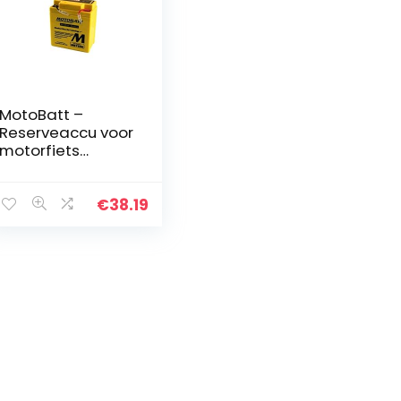
MotoBatt –
Reserveaccu voor
motorfiets
MBT6N6 6 V – 6 Ah
vervangt 6N6-3B
€
38.19