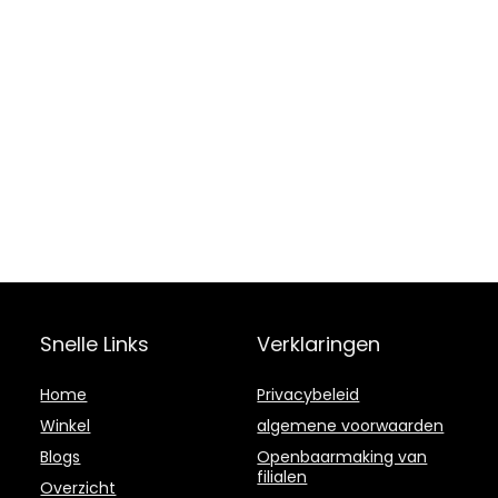
Snelle Links
Verklaringen
Home
Privacybeleid
Winkel
algemene voorwaarden
Blogs
Openbaarmaking van
filialen
Overzicht