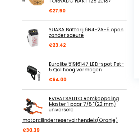
TORNADO NAKT 125 2018>
€
27.50
YUASA Batterij 6N4-2A-5 open
zonder saeure
€
23.42
Eurolite 51916147 LED-spot Pst-
5 Qcl hoog vermogen
€
54.00
EVGATSAUTO Remkoppeling
Master 1 paar 7/8 "(22 mm)
universele
motorcilinderreservoirhendels(Oranje)
€
30.39