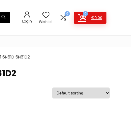
0
0
€
0.00
Login
Wishlist
1 6N61D 6N61D2
61D2