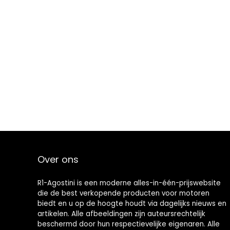
Over ons
R1-Agostini is een moderne alles-in-één-prijswebsite
die de best verkopende producten voor motoren
biedt en u op de hoogte houdt via dagelijks nieuws en
artikelen. Alle afbeeldingen zijn auteursrechtelijk
beschermd door hun respectievelijke eigenaren. Alle