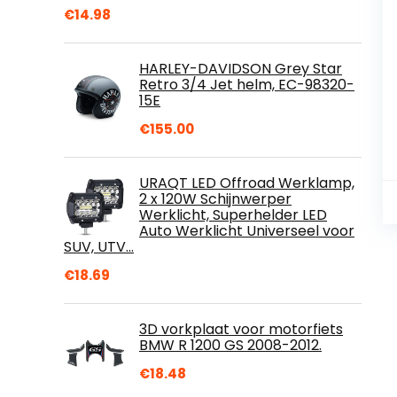
€
14.98
HARLEY-DAVIDSON Grey Star
Retro 3/4 Jet helm, EC-98320-
15E
€
155.00
URAQT LED Offroad Werklamp,
2 x 120W Schijnwerper
Werklicht, Superhelder LED
Auto Werklicht Universeel voor
SUV, UTV…
€
18.69
3D vorkplaat voor motorfiets
BMW R 1200 GS 2008-2012.
€
18.48