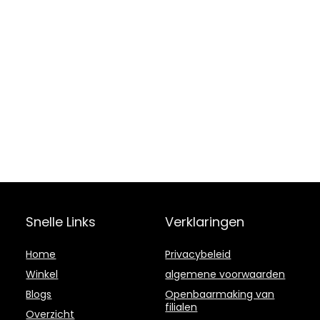
Snelle Links
Verklaringen
Home
Privacybeleid
Winkel
algemene voorwaarden
Blogs
Openbaarmaking van
filialen
Overzicht