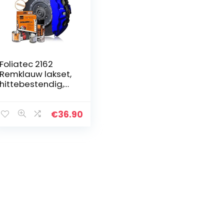
Foliatec 2162
Remklauw lakset,
hittebestendig,
complete set
voor 4 remzadels,
RS Blue, 7-delige
€
36.90
set