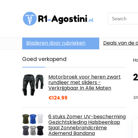
Search
for:
Bladeren door rubrieken
Deals van de 
Goed verkopend
H
2
Motorbroek voor heren zwart
rundleer met sliders -
Verkrijgbaar In Alle Maten
€
124.99
Sh
6 stuks Zomer UV-bescherming
Gezichtskleding Halsbeenkap
Sjaal Zonnebrandcrème
Ademend Bandana