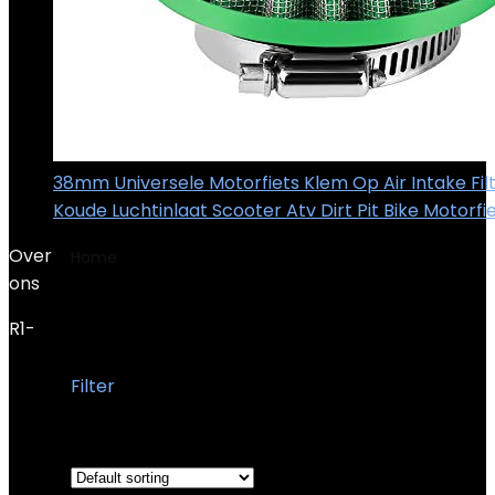
38mm Universele Motorfiets Klem Op Air Intake Filte
Koude Luchtinlaat Scooter Atv Dirt Pit Bike Motorfi
Over
Home
Product Model
HF207
ons
HF207
R1-
Filter
Showing the single result