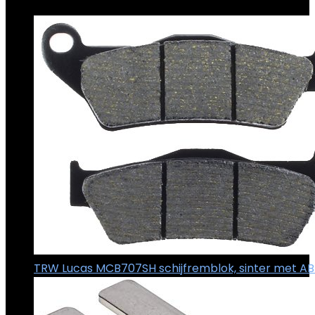
€
15.99
TRW Lucas MCB707SH schijfremblok, sinter met AB