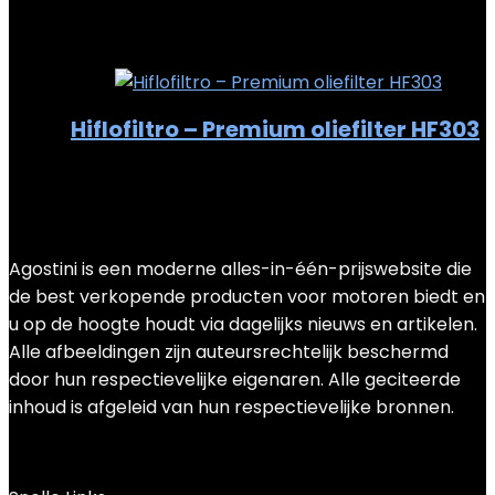
Added to wishlist
Removed from wishlist
0
Add to compare
Hiflofiltro – Premium oliefilter HF303
Added to wishlist
Removed from wishlist
0
Add to compare
€
6.47
Agostini is een moderne alles-in-één-prijswebsite die
de best verkopende producten voor motoren biedt en
u op de hoogte houdt via dagelijks nieuws en artikelen.
Alle afbeeldingen zijn auteursrechtelijk beschermd
door hun respectievelijke eigenaren. Alle geciteerde
inhoud is afgeleid van hun respectievelijke bronnen.