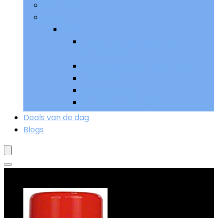
Remmen
Meer
Meer
Sturen, bedieningen and
handgrepen
Uitlaat and uitlaatsystemen
Verlichting
Voetpedalen
Wielen and banden
Deals van de dag
Blogs
Goed verkopend