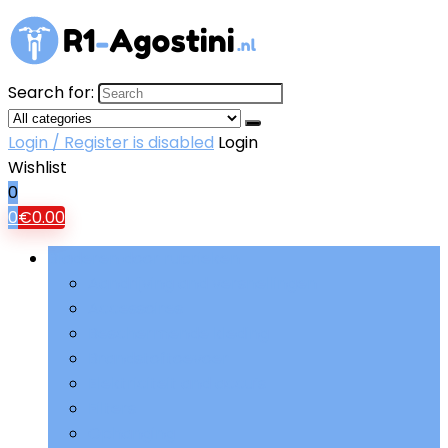
Search for:
Login / Register is disabled
Login
Wishlist
0
0
€
0.00
Bladeren door rubrieken
Aandrijving and versnellingen
Accessoires
Beschermende kleding
Brandstoftoevoer
Elektriciteit and accu’s
Filters
Ophanging