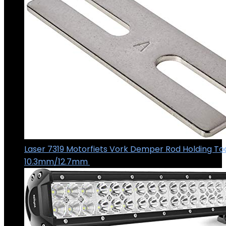
Laser 7319 Motorfiets Vork Demper Rod Holding To
10.3mm/12.7mm
€
16.01