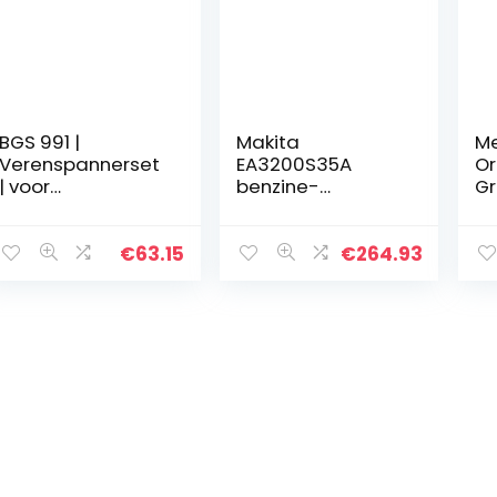
BGS 991 |
Makita
Me
Verenspannerset
EA3200S35A
Or
| voor
benzine-
Gr
motorfietsen | 2-
kettingzaag 35
(L
dlg.
cm, 1,35 kW
€
63.15
€
264.93