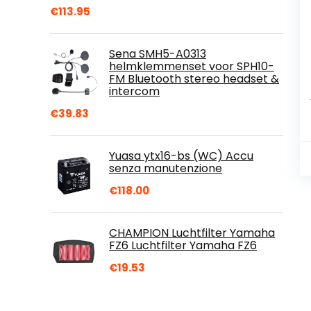
€
113.95
Sena SMH5-A0313
helmklemmenset voor SPH10-
FM Bluetooth stereo headset &
intercom
€
39.83
Yuasa ytx16-bs (WC) Accu
senza manutenzione
€
118.00
CHAMPION Luchtfilter Yamaha
FZ6 Luchtfilter Yamaha FZ6
€
19.53