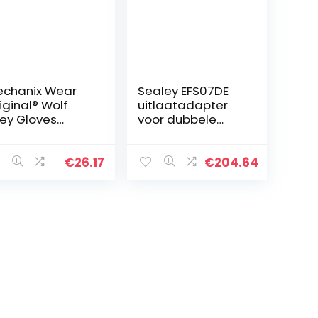
chanix Wear
Sealey EFS07DE
iginal® Wolf
uitlaatadapter
ey Gloves
voor dubbele
arge, Grey)
buizen, rood
€
26.17
€
204.64