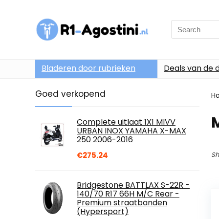
Search
for:
Bladeren door rubrieken
Deals van de 
Goed verkopend
H
M
Complete uitlaat 1X1 MIVV
URBAN INOX YAMAHA X-MAX
250 2006-2016
€
275.24
Sh
Bridgestone BATTLAX S-22R -
140/70 R17 66H M/C Rear -
Premium straatbanden
(Hypersport)