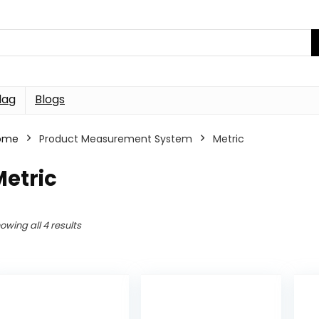
dag
Blogs
ome
Product Measurement System
Metric
etric
owing all 4 results