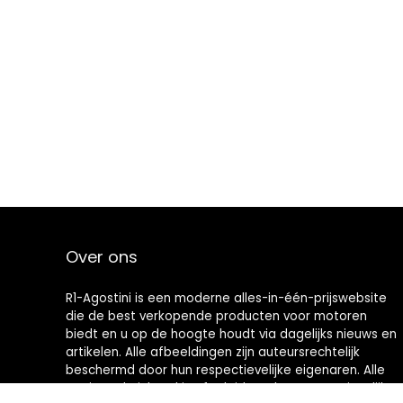
Over ons
R1-Agostini is een moderne alles-in-één-prijswebsite
die de best verkopende producten voor motoren
biedt en u op de hoogte houdt via dagelijks nieuws en
artikelen. Alle afbeeldingen zijn auteursrechtelijk
beschermd door hun respectievelijke eigenaren. Alle
geciteerde inhoud is afgeleid van hun respectievelijke