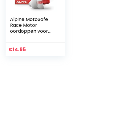
Alpine MotoSafe
Race Motor
oordoppen voor
Racing – Voorkomt
gehoorbeschadigin
g van windruis bij
€
14.95
motorrijden –
Verkeer…