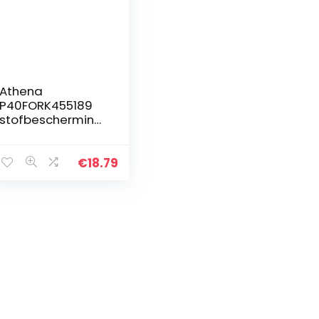
Athena
P40FORK455189
stofbescherming
svork
€
18.79