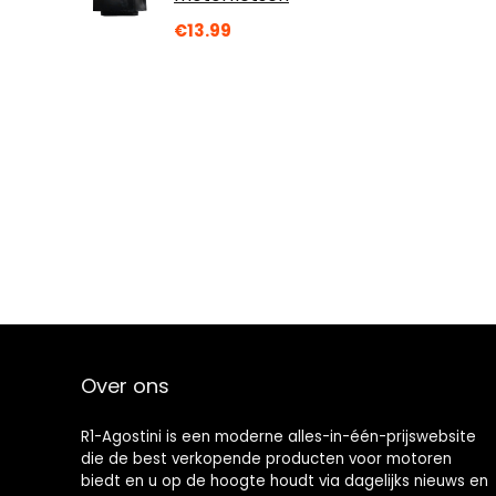
€
13.99
Over ons
R1-Agostini is een moderne alles-in-één-prijswebsite
die de best verkopende producten voor motoren
biedt en u op de hoogte houdt via dagelijks nieuws en