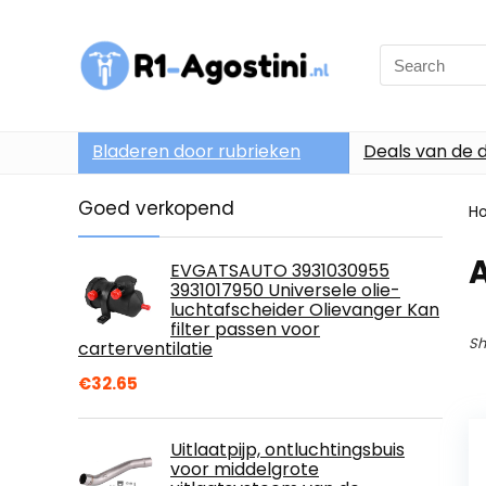
Search
for:
Bladeren door rubrieken
Deals van de 
Goed verkopend
H
EVGATSAUTO 3931030955
3931017950 Universele olie-
luchtafscheider Olievanger Kan
filter passen voor
Sh
carterventilatie
€
32.65
Uitlaatpijp, ontluchtingsbuis
voor middelgrote