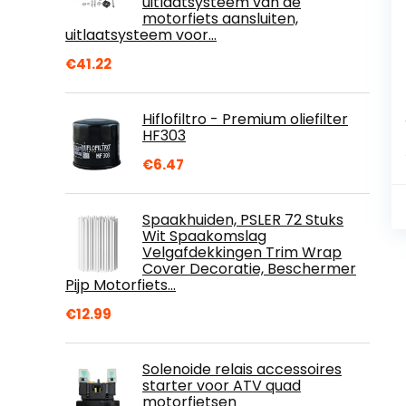
uitlaatsysteem van de
motorfiets aansluiten,
uitlaatsysteem voor…
€
41.22
Hiflofiltro - Premium oliefilter
HF303
€
6.47
Spaakhuiden, PSLER 72 Stuks
Wit Spaakomslag
Velgafdekkingen Trim Wrap
Cover Decoratie, Beschermer
Pijp Motorfiets…
€
12.99
Solenoide relais accessoires
starter voor ATV quad
motorfietsen