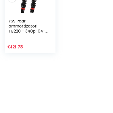
YSS Paar
ammortizatori
TB220 – 340p-04-x
Yamaha X-Max 125
125 05 >
(schokdemper
€
121.78
achter scooter) /
paar Shock
Absorbers…