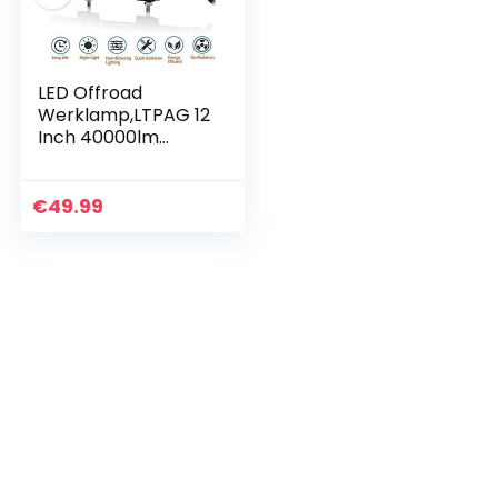
LED Offroad
Werklamp,LTPAG 12
Inch 40000lm
Werklampen LED
Extra Verlichting
Auto 12v 24v
€
49.99
Achteruitrijlichten
IP68…