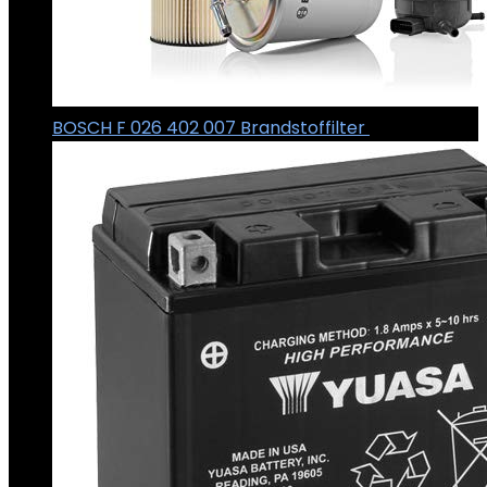
BOSCH F 026 402 007 Brandstoffilter
€
27.55