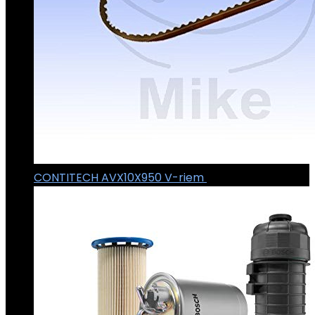
CONTITECH AVX10X950 V-riem
€
4.67