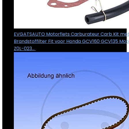
EVGATSAUTO Motorfiets Carburateur Carb Kit met
Brandstoffilter Fit voor Honda GCV160 GCV135 Mot
Z0L-023…
€
18.90