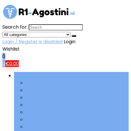
Search for:
Login / Register is disabled
Login
Wishlist
0
0
€
0.00
Bladeren door rubrieken
Aandrijving and versnellingen
Accessoires
Beschermende kleding
Brandstoftoevoer
Elektriciteit and accu’s
Filters
Ophanging