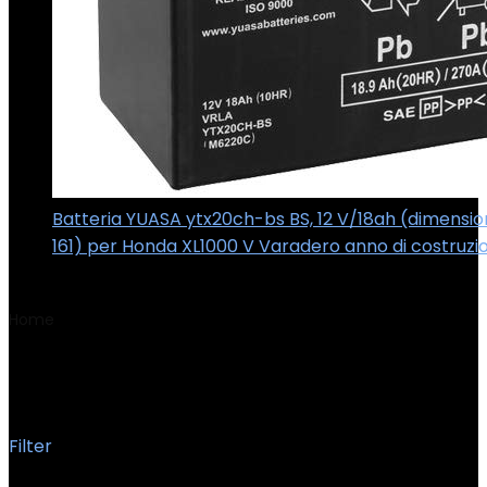
Batteria YUASA ytx20ch-bs BS, 12 V/18ah (dimensioni
161) per Honda XL1000 V Varadero anno di costruzi
€
175.00
Home
Product Formaat
4 Inch
4 Inch
Filter