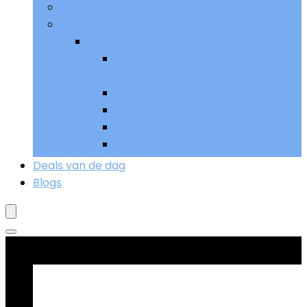
Remmen
Meer
Meer
Sturen, bedieningen and
handgrepen
Uitlaat and uitlaatsystemen
Verlichting
Voetpedalen
Wielen and banden
Deals van de dag
Blogs
Goed verkopend