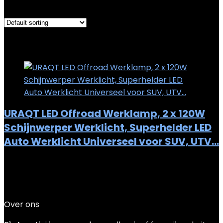
Showing the single result
Added to wishlist
Removed from wishlist
0
Add to compare
URAQT LED Offroad Werklamp, 2 x 120W
Schijnwerper Werklicht, Superhelder LED
Auto Werklicht Universeel voor SUV, UTV…
Added to wishlist
Removed from wishlist
0
Add to compare
€
18.69
Over ons