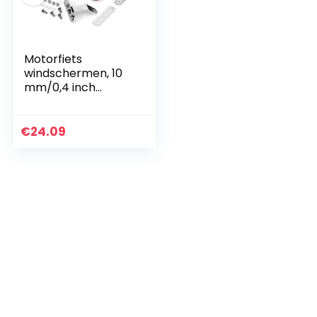
Motorfiets
windschermen, 10
mm/0,4 inch
universele
motorfiets
handbescherming
€
24.09
windschermbesch
ermer(Tawny)