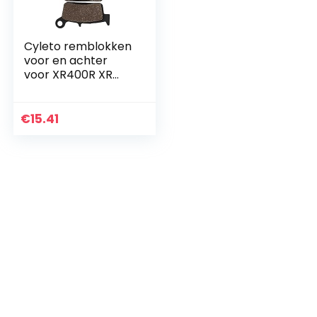
Cyleto remblokken
voor en achter
voor XR400R XR
400 R XR400 R XR
400R 1996-2005 /
XR600R XR 600R XR
€
15.41
600 R XR600 R
1993…