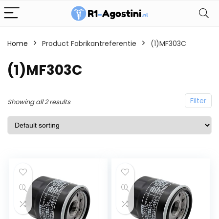
Home
Product Fabrikantreferentie
(1)MF303C
(1)MF303C
Filter
Showing all 2 results