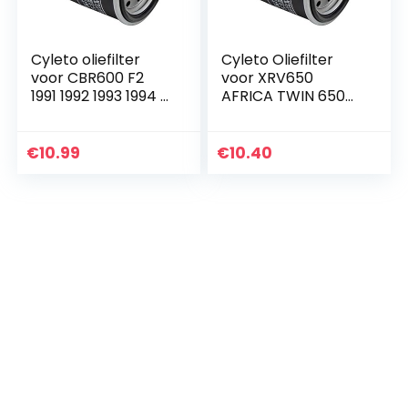
Cyleto oliefilter
Cyleto Oliefilter
voor CBR600 F2
voor XRV650
1991 1992 1993 1994 /
AFRICA TWIN 650
CBR 600 F3 1995
1988 1989
1996 1997 1998 /
1990/XRV750 XRV
CBR600 F4 1999
750 AFRICA TWIN
€
10.99
€
10.40
2000
750 1990-2003