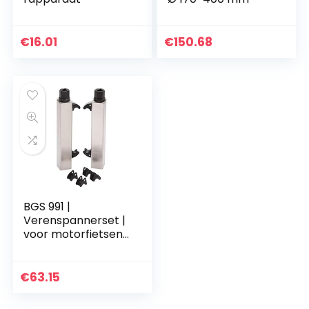
€
16.01
€
150.68
BGS 991 |
Verenspannerset |
voor motorfietsen |
2-dlg.
€
63.15