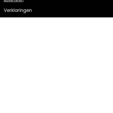
Adverteren
Verklaringen
Privacybeleid
algemene voorwaarden
Openbaarmaking van filialen
Productcategorieën