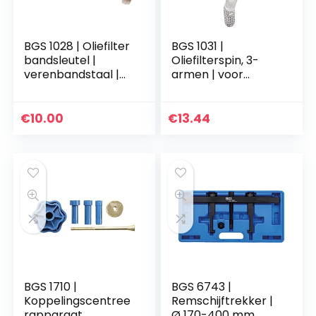
BGS 1028 | Oliefilter
BGS 1031 |
bandsleutel |
Oliefilterspin, 3-
verenbandstaal |
armen | voor
gietaluminium | Ø
oliefilter Ø 60-100
60-105 mm
mm
€
10.00
€
13.44
BGS 1710 |
BGS 6743 |
Koppelingscentree
Remschijftrekker |
rapparaat
Ø 170-400 mm