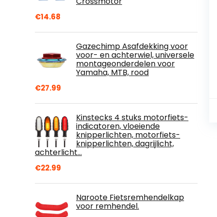
Crossmotor
€
14.68
Gazechimp Asafdekking voor
voor- en achterwiel, universele
montageonderdelen voor
Yamaha, MTB, rood
€
27.99
Kinstecks 4 stuks motorfiets-
indicatoren, vloeiende
knipperlichten, motorfiets-
knipperlichten, dagrijlicht,
achterlicht…
€
22.99
Naroote Fietsremhendelkap
voor remhendel.