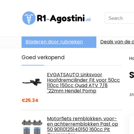
Search
for:
Bladeren door rubrieken
Deals van de 
Goed verkopend
H
EVGATSAUTO Linksvoor
Hoofdremcilinder Fit voor 50cc
110cc 150cc Quad ATV 7/8
"22mm Hendel Pomp
Sh
€
25.34
Motorfiets remblokken, voor-
en achterremblokken Past op
50 90110125140150 160cc Pit