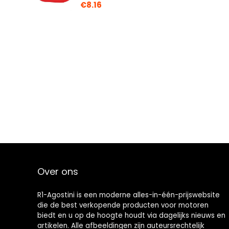
€
8.16
Over ons
R1-Agostini is een moderne alles-in-één-prijswebsite
die de best verkopende producten voor motoren
biedt en u op de hoogte houdt via dagelijks nieuws en
artikelen. Alle afbeeldingen zijn auteursrechtelijk