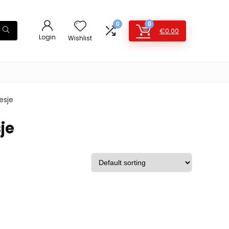
0
0
€
0.00
Login
Wishlist
esje
je