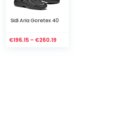
Sidi Aria Goretex 40
Price
€
196.15
–
€
260.19
range:
€196.15
through
€260.19