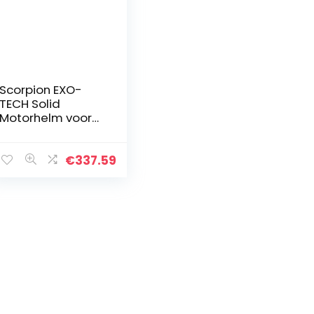
Scorpion EXO-
TECH Solid
Motorhelm voor
heren, mat zwart,
L
€
337.59