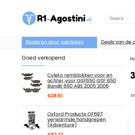
Search
for:
Bladeren door rubrieken
Deals van de 
Goed verkopend
H
3
Cyleto remblokken voor en
achter voor GSF650 GSF 650
Bandit 650 ABS 2005 2006
€
28.61
Sh
Oxford Products OF697
verwarmde handgrepen
(Adventure)
€
62.77