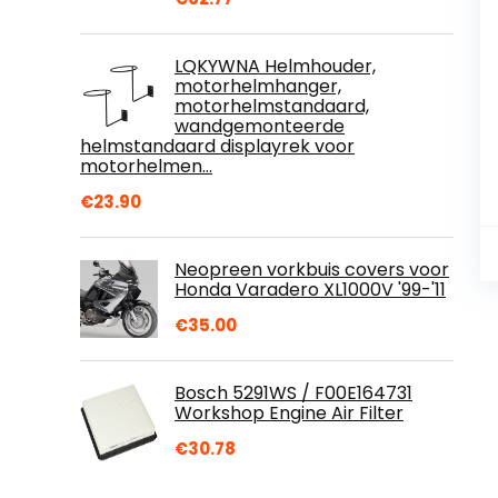
LQKYWNA Helmhouder,
motorhelmhanger,
motorhelmstandaard,
wandgemonteerde
helmstandaard displayrek voor
motorhelmen…
€
23.90
Neopreen vorkbuis covers voor
Honda Varadero XL1000V '99-'11
€
35.00
Bosch 5291WS / F00E164731
Workshop Engine Air Filter
€
30.78