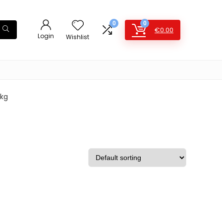
0
0
€
0.00
Login
Wishlist
 kg