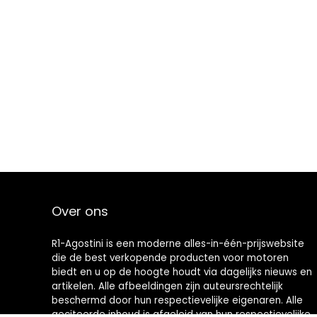
Over ons
R1-Agostini is een moderne alles-in-één-prijswebsite
die de best verkopende producten voor motoren
biedt en u op de hoogte houdt via dagelijks nieuws en
artikelen. Alle afbeeldingen zijn auteursrechtelijk
beschermd door hun respectievelijke eigenaren. Alle
geciteerde inhoud is afgeleid van hun respectievelijke