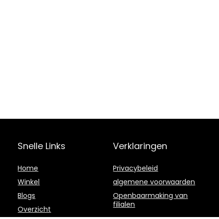
Snelle Links
Verklaringen
Home
Privacybeleid
Winkel
algemene voorwaarden
Blogs
Openbaarmaking van
filialen
Overzicht