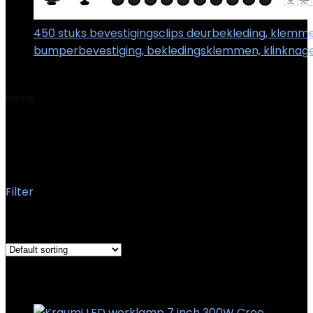
450 stuks bevestigingsclips deurbekleding, klemm
bumperbevestiging, bekledingsklemmen, klinknag
€
25.99
Home
Product Afmetingen pakket
35.6 x 10.1 x 7.4 cm;
1.01 kg
35.6 x 10.1 x 7.4 cm; 1.01 kg
Filter
Showing the single result
Added to wishlist
Removed from wishlist
0
Add to compare