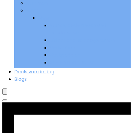
Remmen
Meer
Meer
Sturen, bedieningen and
handgrepen
Uitlaat and uitlaatsystemen
Verlichting
Voetpedalen
Wielen and banden
Deals van de dag
Blogs
Goed verkopend