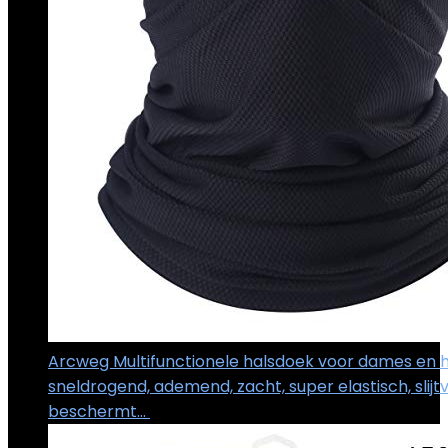
Arcweg Multifunctionele halsdoek voor dames en 
sneldrogend, ademend, zacht, super elastisch, slijtv
beschermt…
€
10.59