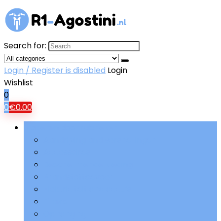
Search for:
Login / Register is disabled
Login
Wishlist
0
0
€
0.00
Bladeren door rubrieken
Aandrijving and versnellingen
Accessoires
Beschermende kleding
Brandstoftoevoer
Elektriciteit and accu’s
Filters
Ophanging