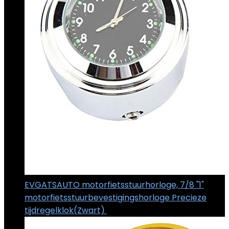
EVGATSAUTO motorfietsstuurhorloge, 7/8 "1"
motorfietsstuurbevestigingshorloge Precieze
tijdregelklok(Zwart)
€
15.43