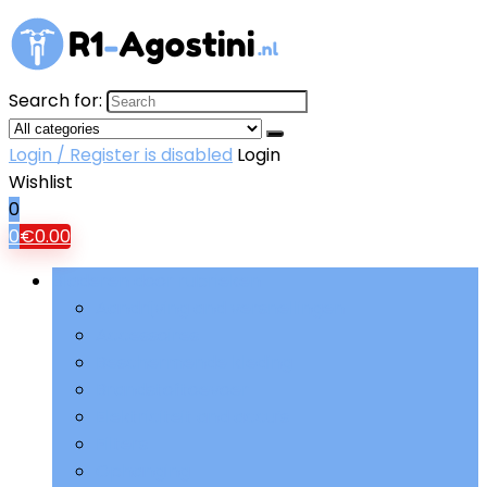
Search for:
Login / Register is disabled
Login
Wishlist
0
0
€
0.00
Bladeren door rubrieken
Aandrijving and versnellingen
Accessoires
Beschermende kleding
Brandstoftoevoer
Elektriciteit and accu’s
Filters
Ophanging