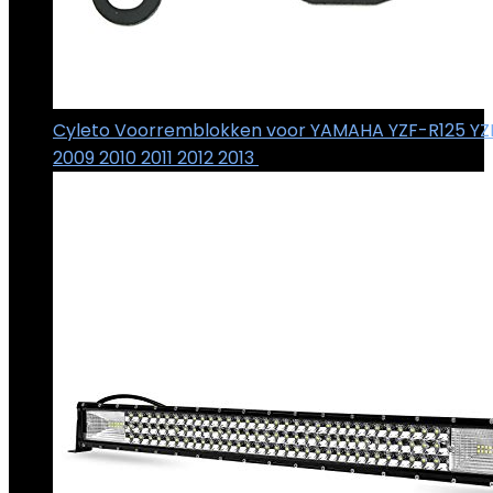
Cyleto Voorremblokken voor YAMAHA YZF-R125 YZ
2009 2010 2011 2012 2013
€
10.88