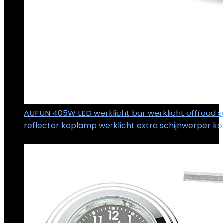
AUFUN 405W LED werklicht bar werklicht offroad s
reflector koplamp werklicht extra schijnwerper k
€
44.99