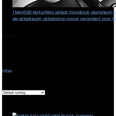
TMAX530 Motorfiets uitlaat mondstuk, aluminium a
de uitlaatpunt, uitlaatstop mond, verandert voor
€
21.77
Home
Product Afmetingen pakket
35.2 x 28 x 12 cm; 1.54
kg
35.2 x 28 x 12 cm; 1.54 kg
Filter
Showing the single result
Added to wishlist
Removed from wishlist
0
Add to compare