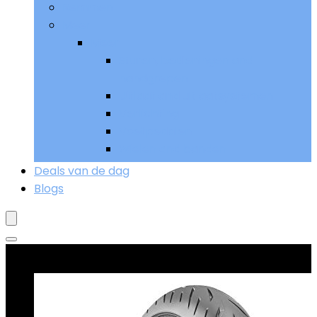
Remmen
Meer
Meer
Sturen, bedieningen and
handgrepen
Uitlaat and uitlaatsystemen
Verlichting
Voetpedalen
Wielen and banden
Deals van de dag
Blogs
Goed verkopend