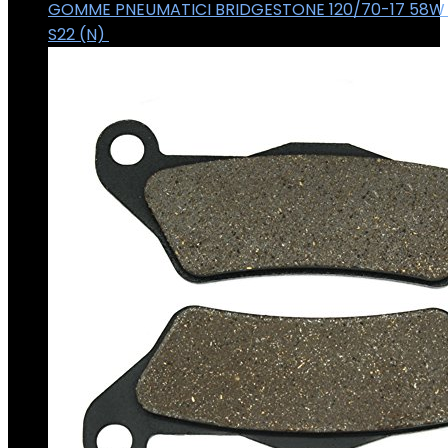
GOMME PNEUMATICI BRIDGESTONE 120/70-17 58W
S22 (N)
€
169.28